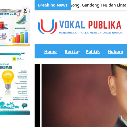
ikalang Galang Gotong Royong, Gandeng TNI dan Lintas Sektor Pe
x
Home
Berita
Politik
Hukum