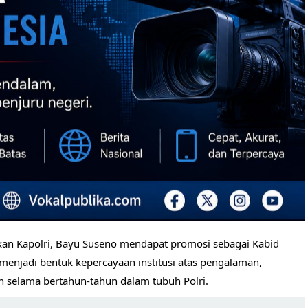
rkan Kapolri, Bayu Suseno mendapat promosi sebagai Kabid
menjadi bentuk kepercayaan institusi atas pengalaman,
kan selama bertahun-tahun dalam tubuh Polri.