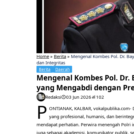
Home
»
Berita
»
Mengenal Kombes Pol. Dr. Bay
dan Integritas
Berita
Daerah
Mengenal Kombes Pol. Dr. 
yang Mengabdi dengan Pres
Redaksi
03 Jun 2026
102
P
ONTIANAK, KALBAR, vokalpublika.com- Di
yang profesional, humanis, dan berinteg
mendapat perhatian. Perwira menengah Polri in
juga sebagai akademisi, komunikator publik, 