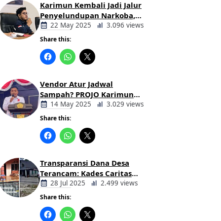
Karimun Kembali Jadi Jalur
Penyelundupan Narkoba,
Mahasiswa Desak Pemkab
22 May 2025
3.096 views
dan Aparat Bertindak Tegas
Share this:
Berita
Daerah
Vendor Atur Jadwal
Sampah? PROJO Karimun
Kritik Usulan PT AGB
14 May 2025
3.029 views
Share this:
Berita
Daerah
Transparansi Dana Desa
Terancam: Kades Caritas
Sogawunasi Diduga
28 Jul 2025
2.499 views
Gelapkan Bantuan untuk
Share this:
Warga
Berita
Daerah