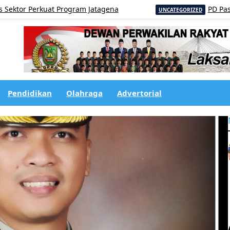
rkuat Program Jatagena
PD Pasar Dairi T
UNCATEGORIZED
Pendidikan
Olahraga
Advertorial