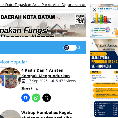
egaskan Area Parkir Atas Digunakan untuk Lapak K5 Setiap Sabtu,
x
Most popular
4 Kadis Dan 1 Asisten
Kompak Mengundurkan
Diri, Ada Apa Pemerintahan
17 Sep 2025
5.472 views
Oloan
Share this:
Berita
Daerah
Wabup Humbahas Kaget,
Ajudannya Dimutasi Tiba-