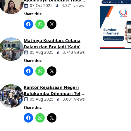
tiba Tanpa Alasan Oleh
07 Oct 2025
4.371 views
Bupati
Share this:
Berita
Daerah
Matinya Keadilan: Celana
Dalam dan Bra Jadi ‘Kado’
untuk Kajari Bulukumba
05 Aug 2025
3.743 views
Share this:
Berita
Daerah
Kantor Kejaksaan Negeri
Bulukumba Dilempari Telur
dan Kotoran Sapi, Keluarga
05 Aug 2025
3.601 views
Korban Lakalantas Tuntut
Share this:
Keadilan
Berita
Daerah