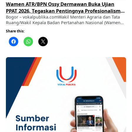
Wamen ATR/BPN Ossy Dermawan Buka Ujian
PPAT 2026, Tegaskan Pentingnya Profesionalisme
dan Integritas dalam Pelayanan Pertanahan
Bogor – vokalpublika.comWakil Menteri Agraria dan Tata
Ruang/Wakil Kepala Badan Pertanahan Nasional (Wamen
ATR/Waka BPN), Ossy Dermawan, secara resmi membuka
Share this:
Ujian Pejabat Pembuat Akta Tanah (PPAT) Tahun 2026 yang
digelar di Kantor Badan Pengembangan Sumber Daya
Manusia (BPSDM) Kementerian ATR/BPN, Cikeas, Kabupaten
Bogor, Senin (3/8/2026). ADVERTISEMENT Dalam
sambutannya, Wamen Ossy menegaskan bahwa
penyelenggaraan Ujian PPAT …