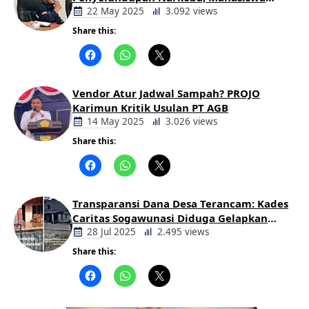
Desak Pemkab dan Aparat Bertindak
22 May 2025
3.092 views
Tegas
Share this:
Berita
Daerah
Vendor Atur Jadwal Sampah? PROJO
Karimun Kritik Usulan PT AGB
14 May 2025
3.026 views
Share this:
Berita
Daerah
Transparansi Dana Desa Terancam: Kades
Caritas Sogawunasi Diduga Gelapkan
Bantuan untuk Warga
28 Jul 2025
2.495 views
Share this:
Berita
Daerah