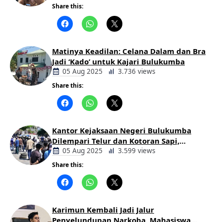
Share this:
Berita
Daerah
Matinya Keadilan: Celana Dalam dan Bra
Jadi ‘Kado’ untuk Kajari Bulukumba
05 Aug 2025
3.736 views
Share this:
Berita
Daerah
Kantor Kejaksaan Negeri Bulukumba
Dilempari Telur dan Kotoran Sapi,
Keluarga Korban Lakalantas Tuntut
05 Aug 2025
3.599 views
Keadilan
Share this:
Berita
Daerah
Karimun Kembali Jadi Jalur
Penyelundupan Narkoba, Mahasiswa