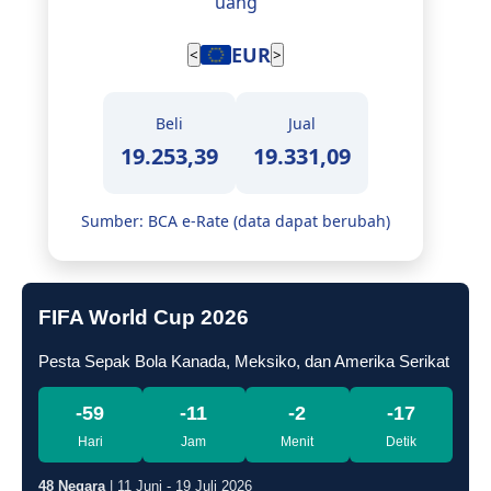
uang
EUR
<
>
Beli
Jual
19.253,39
19.331,09
Sumber: BCA e-Rate (data dapat berubah)
FIFA World Cup 2026
Pesta Sepak Bola Kanada, Meksiko, dan Amerika Serikat
-59
-11
-2
-18
Hari
Jam
Menit
Detik
48 Negara
| 11 Juni - 19 Juli 2026