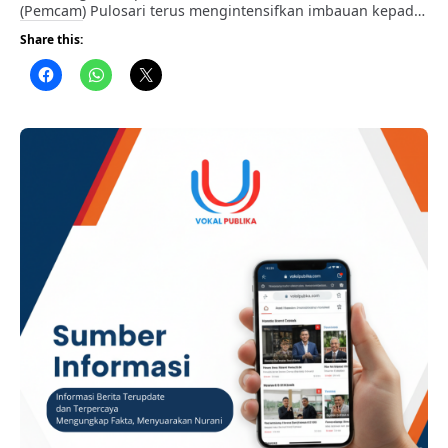
(Pemcam) Pulosari terus mengintensifkan imbauan kepada
masyarakat guna menyukseskan Pemilihan Kepala Desa
Share this:
(Pilkades) Serentak 2026. ADVERTISEMENT Melalui langkah
sosialisasi ini, Pemcam Pulosari menegaskan komitmennya
dalam mengawal jalannya pesta demokrasi di tingkat desa
agar berlangsung secara terbuka, tertib, dan kondusif. ​
Berdasarkan publikasi resmi yang disampaikan Pemcam
Pulosari, pihak kecamatan mengajak seluruh …