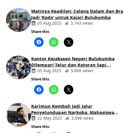
Matinya Keadilan: Celana Dalam dan Bra
Jadi ‘Kado’ untuk Kajari Bulukumba
05 Aug 2025
3.743 views
Share this:
Berita
Daerah
Kantor Kejaksaan Negeri Bulukumba
Dilempari Telur dan Kotoran Sapi,
Keluarga Korban Lakalantas Tuntut
05 Aug 2025
3.600 views
Keadilan
Share this:
Berita
Daerah
Karimun Kembali Jadi Jalur
Penyelundupan Narkoba, Mahasiswa
Desak Pemkab dan Aparat Bertindak
22 May 2025
3.096 views
Tegas
Share this:
Berita