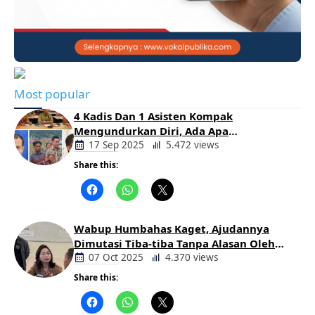
Most popular
4 Kadis Dan 1 Asisten Kompak
Mengundurkan Diri, Ada Apa
Pemerintahan Oloan
17 Sep 2025
5.472 views
Share this:
Berita
Daerah
Wabup Humbahas Kaget, Ajudannya
Dimutasi Tiba-tiba Tanpa Alasan Oleh
Bupati
07 Oct 2025
4.370 views
Share this:
Berita
Daerah