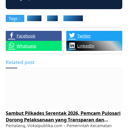
Tags :
Bukber
Polisi
Sinergitas
Facebook
Twitter
Whatsapp
LinkedIn
Related post
Sambut Pilkades Serentak 2026, Pemcam Pulosari
Dorong Pelaksanaan yang Transparan dan
Demokratis
Pemalang, Vokalpublika.com – Pemerintah Kecamatan