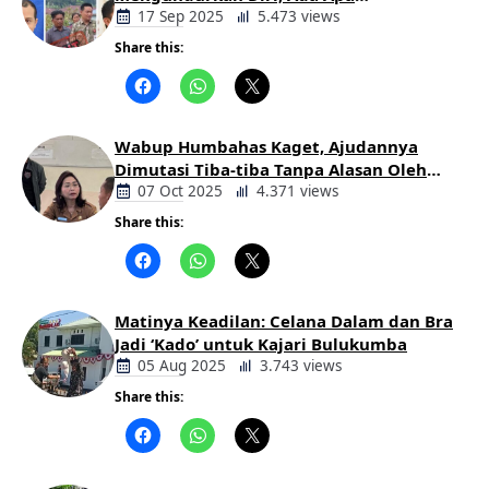
Pemerintahan Oloan
17 Sep 2025
5.473 views
Share this:
Berita
Daerah
Wabup Humbahas Kaget, Ajudannya
Dimutasi Tiba-tiba Tanpa Alasan Oleh
Bupati
07 Oct 2025
4.371 views
Share this:
Berita
Daerah
Matinya Keadilan: Celana Dalam dan Bra
Jadi ‘Kado’ untuk Kajari Bulukumba
05 Aug 2025
3.743 views
Share this:
Berita
Daerah