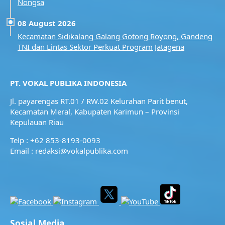
Nongsa
08 August 2026
Kecamatan Sidikalang Galang Gotong Royong, Gandeng
TNI dan Lintas Sektor Perkuat Program Jatagena
PT. VOKAL PUBLIKA INDONESIA
Jl. payarengas RT.01 / RW.02
Kelurahan Parit benut,
Kecamatan Meral,
Kabupaten Karimun – Provinsi
Kepulauan Riau
Telp : +62 853-8193-0093
Email : redaksi@vokalpublika.com
Sosial Media