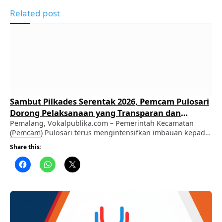
Related post
Sambut Pilkades Serentak 2026, Pemcam Pulosari
Dorong Pelaksanaan yang Transparan dan
Demokratis
Pemalang, Vokalpublika.com – Pemerintah Kecamatan
(Pemcam) Pulosari terus mengintensifkan imbauan kepada
masyarakat guna menyukseskan Pemilihan Kepala Desa
Share this:
(Pilkades) Serentak 2026. ADVERTISEMENT Melalui langkah
sosialisasi ini, Pemcam Pulosari menegaskan komitmennya
dalam mengawal jalannya pesta demokrasi di tingkat desa
agar berlangsung secara terbuka, tertib, dan kondusif. ​
Berdasarkan publikasi resmi yang disampaikan Pemcam
Pulosari, pihak kecamatan mengajak seluruh …