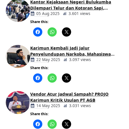
Kantor Kejaksaan Negeri Bulukumba
Dilempari Telur dan Kotoran Sapi,
Keluarga Korban Lakalantas Tuntut
05 Aug 2025
3.601 views
Keadilan
Share this:
Berita
Daerah
Karimun Kembali Jadi Jalur
Penyelundupan Narkoba, Mahasiswa
Desak Pemkab dan Aparat Bertindak
22 May 2025
3.097 views
Tegas
Share this:
Berita
Daerah
Vendor Atur Jadwal Sampah? PROJO
Karimun Kritik Usulan PT AGB
14 May 2025
3.031 views
Share this:
Berita
Daerah