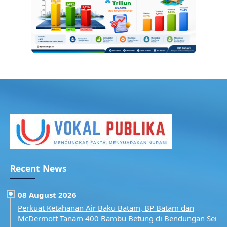
Recent News
08 August 2026
Perkuat Ketahanan Air Baku Batam, BP Batam dan
McDermott Tanam 400 Bambu Betung di Bendungan Sei