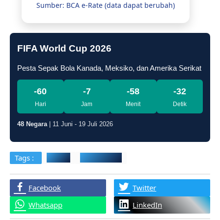
Sumber: BCA e-Rate (data dapat berubah)
FIFA World Cup 2026
Pesta Sepak Bola Kanada, Meksiko, dan Amerika Serikat
-60
-7
-58
-32
Hari
Jam
Menit
Detik
48 Negara
| 11 Juni - 19 Juli 2026
Tags :
643 Kk
PLTA Kerinci
Facebook
Twitter
Whatsapp
LinkedIn