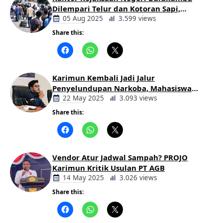
Dilempari Telur dan Kotoran Sapi,
Keluarga Korban Lakalantas Tuntut
05 Aug 2025
3.599 views
Keadilan
Share this:
Berita
Daerah
Karimun Kembali Jadi Jalur
Penyelundupan Narkoba, Mahasiswa
Desak Pemkab dan Aparat Bertindak
22 May 2025
3.093 views
Tegas
Share this:
Berita
Daerah
Vendor Atur Jadwal Sampah? PROJO
Karimun Kritik Usulan PT AGB
14 May 2025
3.026 views
Share this:
Berita
Daerah