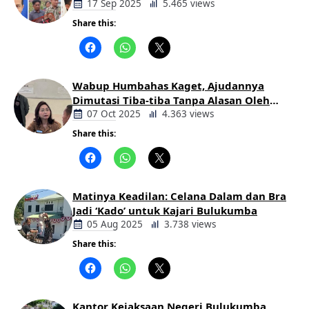
Pemerintahan Oloan
17 Sep 2025
5.465 views
Share this:
Berita
Daerah
Wabup Humbahas Kaget, Ajudannya
Dimutasi Tiba-tiba Tanpa Alasan Oleh
Bupati
07 Oct 2025
4.363 views
Share this:
Berita
Daerah
Matinya Keadilan: Celana Dalam dan Bra
Jadi ‘Kado’ untuk Kajari Bulukumba
05 Aug 2025
3.738 views
Share this:
Berita
Daerah
Kantor Kejaksaan Negeri Bulukumba