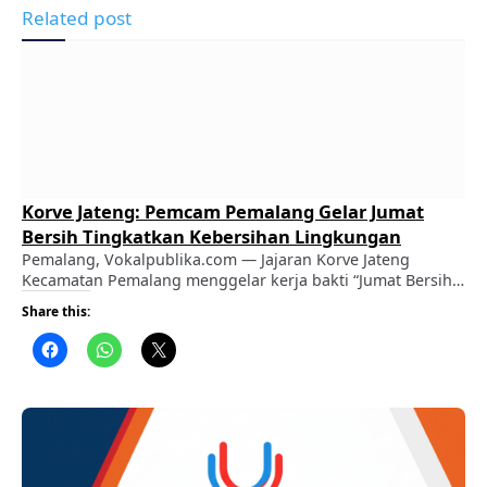
Related post
Korve Jateng: Pemcam Pemalang Gelar Jumat
Bersih Tingkatkan Kebersihan Lingkungan
Pemalang, Vokalpublika.com — Jajaran Korve Jateng
Kecamatan Pemalang menggelar kerja bakti “Jumat Bersih”
di wilayah Kecamatan Pemalang, Jumat (7/8/2026).
Share this:
ADVERTISEMENT Kegiatan ini diselenggarakan untuk
menanamkan budaya hidup sehat serta merawat
kebersihan dan kerapian lingkungan setempat. ​Dalam aksi
gotong royong tersebut, para peserta menyapu fasilitas
publik, membersihkan sampah, merapikan tanah yang
menumpuk, serta memotong rumput liar. …