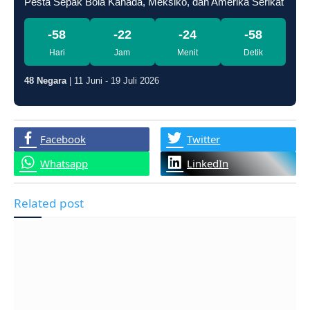
Pesta Sepak Bola Kanada, Meksiko, dan Amerika Serikat
-58
-22
-24
-59
Hari
Jam
Menit
Detik
48 Negara
| 11 Juni - 19 Juli 2026
Facebook
Twitter
Whatsapp
LinkedIn
Related post