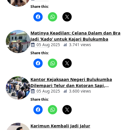
Share this:
Berita
Daerah
Matinya Keadilan: Celana Dalam dan Bra
Jadi ‘Kado’ untuk Kajari Bulukumba
05 Aug 2025
3.741 views
Share this:
Berita
Daerah
Kantor Kejaksaan Negeri Bulukumba
Dilempari Telur dan Kotoran Sapi,
Keluarga Korban Lakalantas Tuntut
05 Aug 2025
3.600 views
Keadilan
Share this:
Berita
Daerah
Karimun Kembali Jadi Jalur