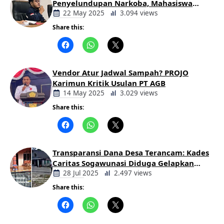
Penyelundupan Narkoba, Mahasiswa
Desak Pemkab dan Aparat Bertindak
22 May 2025
3.094 views
Tegas
Share this:
Berita
Daerah
Vendor Atur Jadwal Sampah? PROJO
Karimun Kritik Usulan PT AGB
14 May 2025
3.029 views
Share this:
Berita
Daerah
Transparansi Dana Desa Terancam: Kades
Caritas Sogawunasi Diduga Gelapkan
Bantuan untuk Warga
28 Jul 2025
2.497 views
Share this:
Berita
Daerah