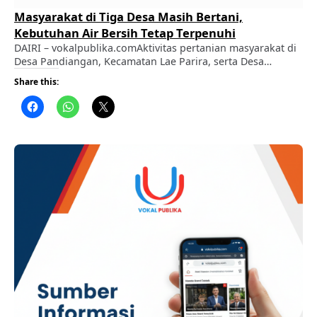
Masyarakat di Tiga Desa Masih Bertani,
Kebutuhan Air Bersih Tetap Terpenuhi
DAIRI – vokalpublika.comAktivitas pertanian masyarakat di
Desa Pandiangan, Kecamatan Lae Parira, serta Desa
Bongkaras dan Desa Bonian, Kecamatan Silima Pungga-
Share this:
Pungga, hingga saat ini masih berjalan seperti biasa.
Berdasarkan keterangan masyarakat dan perangkat desa,
kebutuhan air bersih untuk rumah tangga maupun
pertanian masih terpenuhi. ADVERTISEMENT Di Desa
Pandiangan, yang dihuni sekitar 1.654 jiwa atau 463 kepala
…