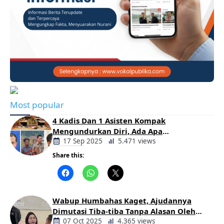
Most popular
4 Kadis Dan 1 Asisten Kompak
Mengundurkan Diri, Ada Apa
Pemerintahan Oloan
17 Sep 2025
5.471 views
Share this:
Berita
Daerah
Wabup Humbahas Kaget, Ajudannya
Dimutasi Tiba-tiba Tanpa Alasan Oleh
Bupati
07 Oct 2025
4.365 views