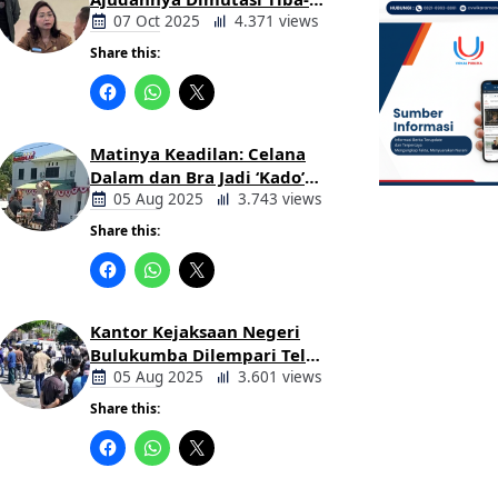
tiba Tanpa Alasan Oleh
07 Oct 2025
4.371 views
Bupati
Share this:
Berita
Daerah
Matinya Keadilan: Celana
Dalam dan Bra Jadi ‘Kado’
untuk Kajari Bulukumba
05 Aug 2025
3.743 views
Share this:
Berita
Daerah
Kantor Kejaksaan Negeri
Bulukumba Dilempari Telur
dan Kotoran Sapi, Keluarga
05 Aug 2025
3.601 views
Korban Lakalantas Tuntut
Share this:
Keadilan
Berita
Daerah