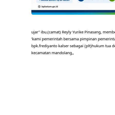
ujar” ibu.(camat) Reyly Yurike Pinasang, mem
‘kami pemerintah bersama pimpinan pemerint
bpk.frediyanto kalser sebagai (plt)hukum tua d
kecamatan mandolang,,