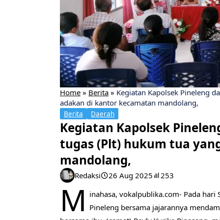
Home
»
Berita
»
Kegiatan Kapolsek Pineleng da
adakan di kantor kecamatan mandolang,
Berita
Daerah
Kegiatan Kapolsek Pinelen
tugas (Plt) hukum tua yan
mandolang,
Redaksi
26 Aug 2025
253
M
inahasa, vokalpublika.com- Pada hari
Pineleng bersama jajarannya mendam