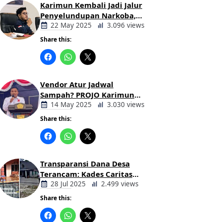
Karimun Kembali Jadi Jalur
Penyelundupan Narkoba,
Mahasiswa Desak Pemkab
22 May 2025
3.096 views
dan Aparat Bertindak Tegas
Share this:
Berita
Daerah
Vendor Atur Jadwal
Sampah? PROJO Karimun
Kritik Usulan PT AGB
14 May 2025
3.030 views
Share this:
Berita
Daerah
Transparansi Dana Desa
Terancam: Kades Caritas
Sogawunasi Diduga
28 Jul 2025
2.499 views
Gelapkan Bantuan untuk
Share this:
Warga
Berita
Daerah