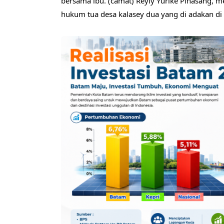
bersama ibu. (camat) Reyly Yurike Pinasang, m
hukum tua desa kalasey dua yang di adakan d