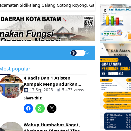
idikalang Galang Gotong Royong, Gandeng TNI dan Lintas Sektor 
x
Most popular
4 Kadis Dan 1 Asisten
Kompak Mengundurkan
Diri, Ada Apa Pemerintahan
17 Sep 2025
5.473 views
Oloan
Share this:
Berita
Daerah
Wabup Humbahas Kaget,
Ajudannya Dimutasi Tiba-