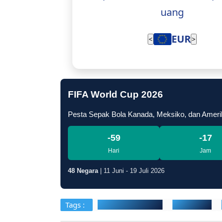
uang
EUR
<
>
FIFA World Cup 2026
Pesta Sepak Bola Kanada, Meksiko, dan Ameri
-59
-17
Hari
Jam
48 Negara
| 11 Juni - 19 Juli 2026
Tags :
Kapolsek Mineleng
Mandolang