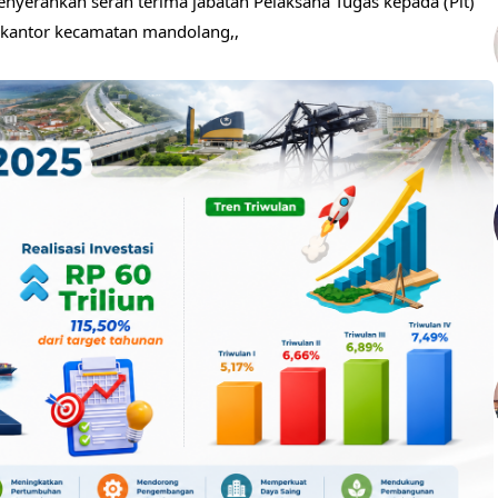
enyerahkan serah terima jabatan Pelaksana Tugas kepada (Plt)
i kantor kecamatan mandolang,,