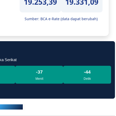
19.253,39
19.331,09
Sumber: BCA e-Rate (data dapat berubah)
ka Serikat
-37
-46
Menit
Detik
VokalPublika