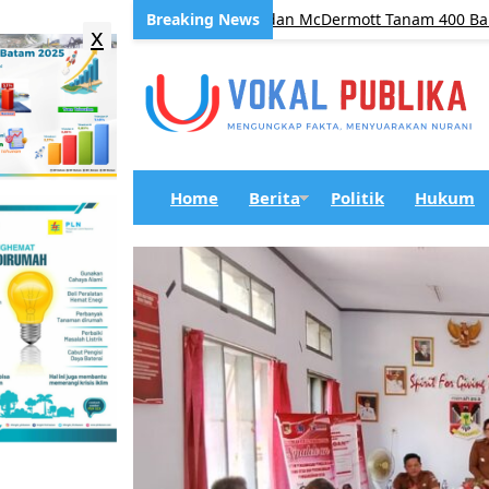
Air Baku Batam, BP Batam dan McDermott Tanam 400 Bambu Betu
x
Home
Berita
Politik
Hukum