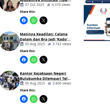
tiba Tanpa Alasan Oleh
07 Oct 2025
4.370 views
Bupati
Share this:
Berita
Daerah
Matinya Keadilan: Celana
Dalam dan Bra Jadi ‘Kado’
untuk Kajari Bulukumba
05 Aug 2025
3.742 views
Share this:
Berita
Daerah
Kantor Kejaksaan Negeri
Bulukumba Dilempari Telur
dan Kotoran Sapi, Keluarga
05 Aug 2025
3.600 views
Korban Lakalantas Tuntut
Share this:
Keadilan
Berita
Daerah