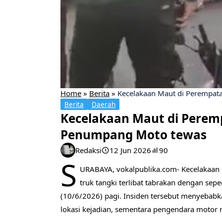
Home
»
Berita
»
Kecelakaan Maut di Perempat
Berita
Daerah
Kecelakaan Maut di Peremp
Penumpang Moto tewas
Redaksi
12 Jun 2026
90
S
URABAYA, vokalpublika.com- Kecelakaan l
truk tangki terlibat tabrakan dengan se
(10/6/2026) pagi. Insiden tersebut menyebab
lokasi kejadian, sementara pengendara motor 