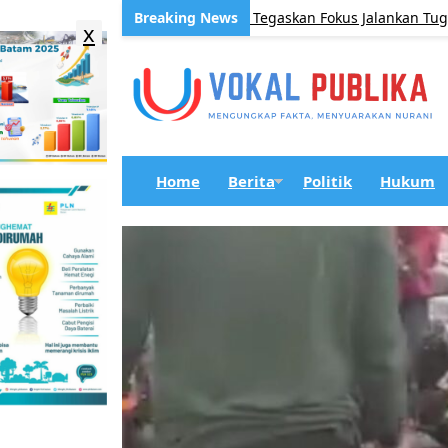
rsi Wakil Bupati, Aris Ismail Tegaskan Fokus Jalankan Tugas di D
x
Home
Berita
Politik
Hukum