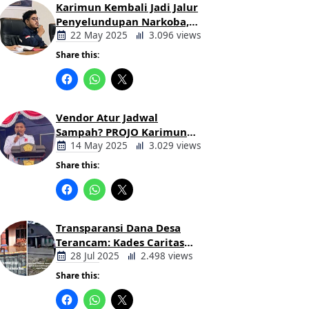
Karimun Kembali Jadi Jalur
Penyelundupan Narkoba,
Mahasiswa Desak Pemkab
22 May 2025
3.096 views
dan Aparat Bertindak Tegas
Share this:
Berita
Daerah
Vendor Atur Jadwal
Sampah? PROJO Karimun
Kritik Usulan PT AGB
14 May 2025
3.029 views
Share this:
Berita
Daerah
Transparansi Dana Desa
Terancam: Kades Caritas
Sogawunasi Diduga
28 Jul 2025
2.498 views
Gelapkan Bantuan untuk
Share this:
Warga
Berita
Daerah