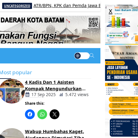
ATR/BPN, KPK dan Pemda Jawa Barat Perkuat Sinergi Cegah
RIZED
x
Most popular
4 Kadis Dan 1 Asisten
Kompak Mengundurkan
Diri, Ada Apa Pemerintahan
17 Sep 2025
5.472 views
Oloan
Share this:
Berita
Daerah
Wabup Humbahas Kaget,
Ajudannya Dimutasi Tiba-