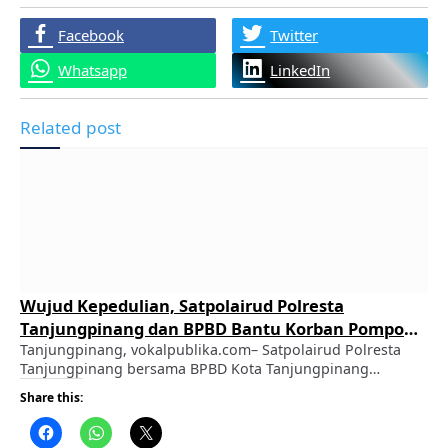
Facebook
Twitter
Whatsapp
LinkedIn
Related post
Wujud Kepedulian, Satpolairud Polresta
Tanjungpinang dan BPBD Bantu Korban Pompong
Terbalik
Tanjungpinang, vokalpublika.com– Satpolairud Polresta
Tanjungpinang bersama BPBD Kota Tanjungpinang
menyalurkan bantuan sosial kepada korban kecelakaan
Share this:
laut akibat terbaliknya pompong yang membawa tujuh
orang penumpang, Jumat (7/8/2026). ADVERTISEMENT
Kegiatan tersebut dilaksanakan di Desa Sei Ladi, Kelurahan