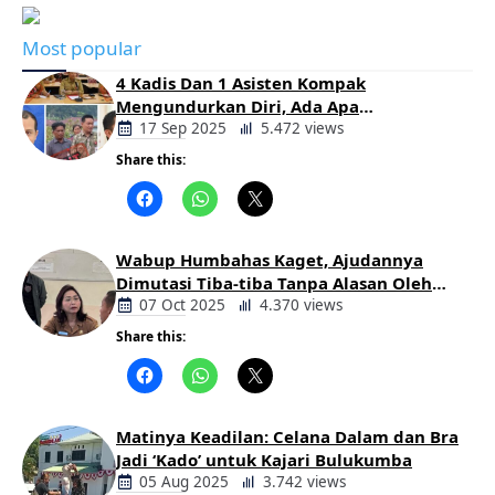
Most popular
4 Kadis Dan 1 Asisten Kompak
Mengundurkan Diri, Ada Apa
Pemerintahan Oloan
17 Sep 2025
5.472 views
Share this:
Berita
Daerah
Wabup Humbahas Kaget, Ajudannya
Dimutasi Tiba-tiba Tanpa Alasan Oleh
Bupati
07 Oct 2025
4.370 views
Share this:
Berita
Daerah
Matinya Keadilan: Celana Dalam dan Bra
Jadi ‘Kado’ untuk Kajari Bulukumba
05 Aug 2025
3.742 views