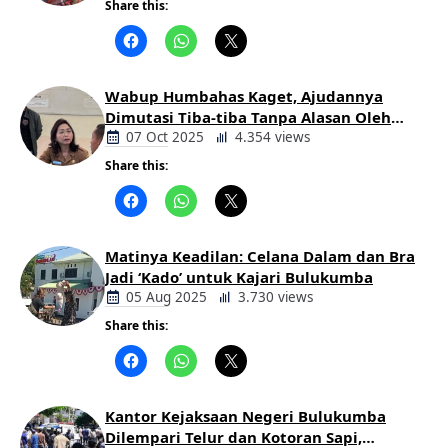
Share this:
Berita
Daerah
Wabup Humbahas Kaget, Ajudannya
Dimutasi Tiba-tiba Tanpa Alasan Oleh
Bupati
07 Oct 2025
4.354 views
Share this:
Berita
Daerah
Matinya Keadilan: Celana Dalam dan Bra
Jadi ‘Kado’ untuk Kajari Bulukumba
05 Aug 2025
3.730 views
Share this:
Berita
Daerah
Kantor Kejaksaan Negeri Bulukumba
Dilempari Telur dan Kotoran Sapi,