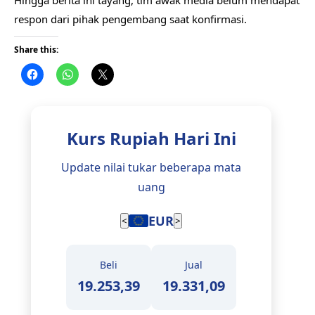
Hingga berita ini tayang, tim awak media belum mendapat
respon dari pihak pengembang saat konfirmasi.
Share this:
Kurs Rupiah Hari Ini
Update nilai tukar beberapa mata
uang
JPY
<
>
Beli
Jual
112,43
113,12