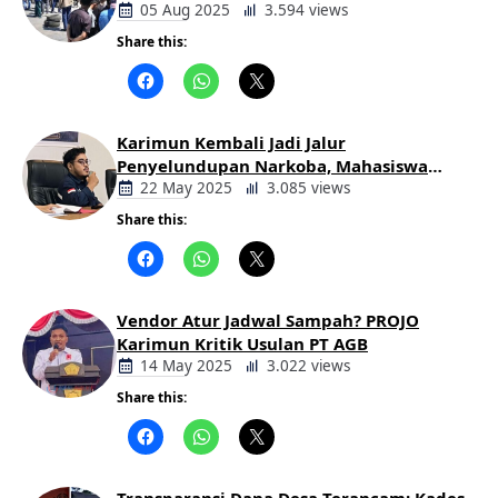
Keluarga Korban Lakalantas Tuntut
05 Aug 2025
3.594 views
Keadilan
Share this:
Berita
Daerah
Karimun Kembali Jadi Jalur
Penyelundupan Narkoba, Mahasiswa
Desak Pemkab dan Aparat Bertindak
22 May 2025
3.085 views
Tegas
Share this:
Berita
Daerah
Vendor Atur Jadwal Sampah? PROJO
Karimun Kritik Usulan PT AGB
14 May 2025
3.022 views
Share this:
Berita
Daerah