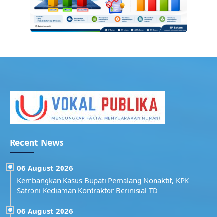
Recent News
06 August 2026
Kembangkan Kasus Bupati Pemalang Nonaktif, KPK
Satroni Kediaman Kontraktor Berinisial TD
06 August 2026