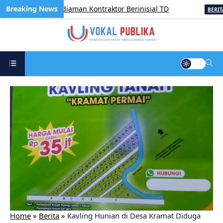
Satroni Kediaman Kontraktor Berinisial TD
Mass
BERITA
Home
»
Berita
»
Kavling Hunian di Desa Kramat Diduga