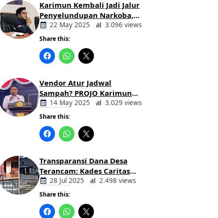
Karimun Kembali Jadi Jalur
Penyelundupan Narkoba,
Mahasiswa Desak Pemkab
22 May 2025
3.096 views
dan Aparat Bertindak Tegas
Share this:
Berita
Daerah
Vendor Atur Jadwal
Sampah? PROJO Karimun
Kritik Usulan PT AGB
14 May 2025
3.029 views
Share this:
Berita
Daerah
Transparansi Dana Desa
Terancam: Kades Caritas
Sogawunasi Diduga
28 Jul 2025
2.498 views
Gelapkan Bantuan untuk
Share this:
Warga
Berita
Daerah