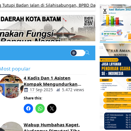
dan Jalan di Silahisabungan, BPBD Dairi Bergerak Cepat Pulihkan
x
Most popular
4 Kadis Dan 1 Asisten
Kompak Mengundurkan
Diri, Ada Apa Pemerintahan
17 Sep 2025
5.472 views
Oloan
Share this:
Berita
Daerah
Wabup Humbahas Kaget,
Ajudannya Dimutasi Tiba-