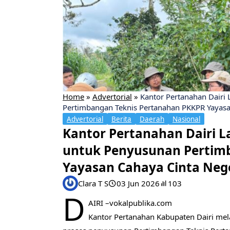
Home
»
Advertorial
»
Kantor Pertanahan Dairi
Pertimbangan Teknis Pertanahan PKKPR Yayasa
Advertorial
Berita
Daerah
Nasional
Kantor Pertanahan Dairi 
untuk Penyusunan Pertim
Yayasan Cahaya Cinta Neg
Clara T S
03 Jun 2026
103
D
AIRI –vokalpublika.com
Kantor Pertanahan Kabupaten Dairi mel