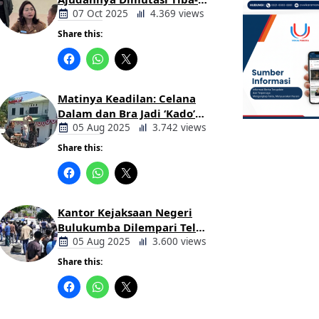
tiba Tanpa Alasan Oleh
07 Oct 2025
4.369 views
Bupati
Share this:
Berita
Daerah
Matinya Keadilan: Celana
Dalam dan Bra Jadi ‘Kado’
untuk Kajari Bulukumba
05 Aug 2025
3.742 views
Share this:
Berita
Daerah
Kantor Kejaksaan Negeri
Bulukumba Dilempari Telur
dan Kotoran Sapi, Keluarga
05 Aug 2025
3.600 views
Korban Lakalantas Tuntut
Share this:
Keadilan
Berita
Daerah