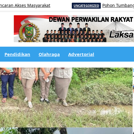
kses Masyarakat
Pohon Tumbang Tutupi Ba
UNCATEGORIZED
Pendidikan
Olahraga
Advertorial