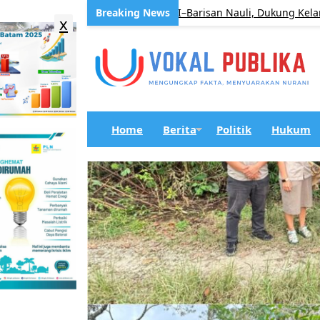
Jalan Jrs. Tanjung Beringin I–Barisan Nauli, Dukung Kelancaran A
x
Home
Berita
Politik
Hukum