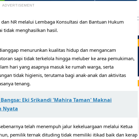
ADVERTISEMENT
MS dan NR melalui Lembaga Konsultasi dan Bantuan Hukum
ai tidak menghasilkan hasil.
 dianggap menurunkan kualitas hidup dan mengancam
otoran sapi tidak terkelola hingga meluber ke area pemukiman,
alam hari yang asapnya masuk ke rumah warga, serta
ngan tidak higienis, terutama bagi anak-anak dan aktivitas
asanya tenang.
k Bangsa: Eki Srikandi 'Mahira Taman' Maknai
n Nyata
sebenarnya telah menempuh jalur kekeluargaan melalui Ketua
n, pemilik ternak dituding tidak memiliki itikad baik dan kerap