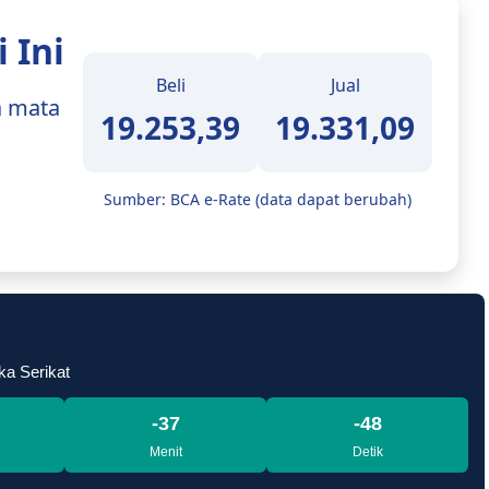
 Ini
Beli
Jual
a mata
19.253,39
19.331,09
Sumber: BCA e-Rate (data dapat berubah)
ka Serikat
-37
-50
Menit
Detik