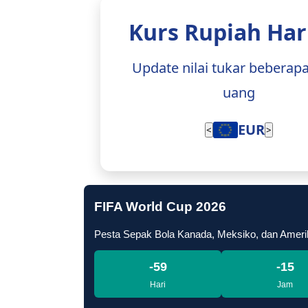
Kurs Rupiah Hari
Update nilai tukar beberap
uang
EUR
<
>
FIFA World Cup 2026
Pesta Sepak Bola Kanada, Meksiko, dan Ameri
-59
-15
Hari
Jam