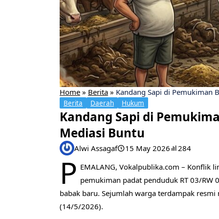
Home
»
Berita
»
​Kandang Sapi di Pemukiman 
Berita
Daerah
Hukum
​Kandang Sapi di Pemukim
Mediasi Buntu
Alwi Assagaf
15 May 2026
284
P
EMALANG, Vokalpublika.com – Konflik li
pemukiman padat penduduk RT 03/RW 0
babak baru. Sejumlah warga terdampak resmi 
(14/5/2026).