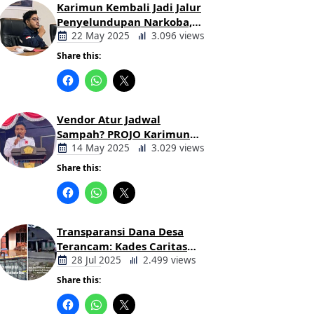
Karimun Kembali Jadi Jalur
Penyelundupan Narkoba,
Mahasiswa Desak Pemkab
22 May 2025
3.096 views
dan Aparat Bertindak Tegas
Share this:
Berita
Daerah
Vendor Atur Jadwal
Sampah? PROJO Karimun
Kritik Usulan PT AGB
14 May 2025
3.029 views
Share this:
Berita
Daerah
Transparansi Dana Desa
Terancam: Kades Caritas
Sogawunasi Diduga
28 Jul 2025
2.499 views
Gelapkan Bantuan untuk
Share this:
Warga
Berita
Daerah