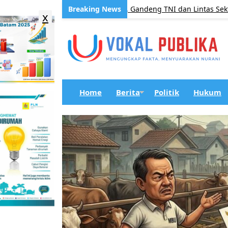
ng Galang Gotong Royong, Gandeng TNI dan Lintas Sektor Perkuat
x
Home
Berita
Politik
Hukum