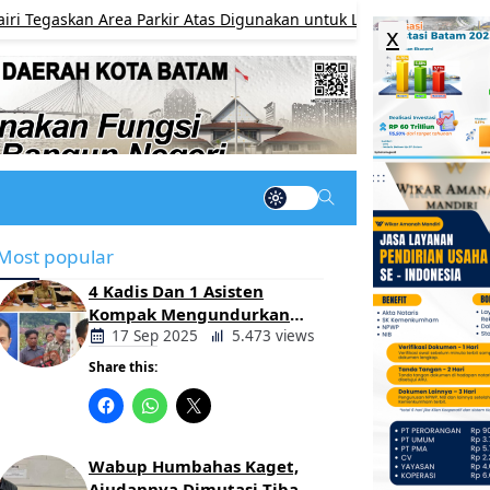
an Area Parkir Atas Digunakan untuk Lapak K5 Setiap Sabtu, Buka
x
Most popular
4 Kadis Dan 1 Asisten
Kompak Mengundurkan
Diri, Ada Apa Pemerintahan
17 Sep 2025
5.473 views
Oloan
Share this:
Berita
Daerah
Wabup Humbahas Kaget,
Ajudannya Dimutasi Tiba-