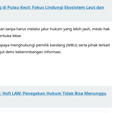
di Pulau Kecil: Fokus Lindungi Ekosistem Laut dan
ikan tanpa harus melalui jalur hukum yang lebih jauh, meski hak
erbuka lebar.
berupaya menghubungi pemilik kandang (MBU) serta pihak terkait
anjut demi keberimbangan informasi.
r. Hofi LAW: Penegakan Hukum Tidak Bisa Menunggu