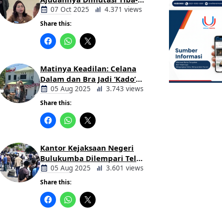
tiba Tanpa Alasan Oleh
07 Oct 2025
4.371 views
Bupati
Share this:
Berita
Daerah
Matinya Keadilan: Celana
Dalam dan Bra Jadi ‘Kado’
untuk Kajari Bulukumba
05 Aug 2025
3.743 views
Share this:
Berita
Daerah
Kantor Kejaksaan Negeri
Bulukumba Dilempari Telur
dan Kotoran Sapi, Keluarga
05 Aug 2025
3.601 views
Korban Lakalantas Tuntut
Share this:
Keadilan
Berita
Daerah