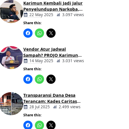
Karimun Kembali Jadi Jalur
Penyelundupan Narkoba,
Mahasiswa Desak Pemkab
22 May 2025
3.097 views
dan Aparat Bertindak Tegas
Share this:
Berita
Daerah
Vendor Atur Jadwal
Sampah? PROJO Karimun
Kritik Usulan PT AGB
14 May 2025
3.031 views
Share this:
Berita
Daerah
Transparansi Dana Desa
Terancam: Kades Caritas
Sogawunasi Diduga
28 Jul 2025
2.499 views
Gelapkan Bantuan untuk
Share this:
Warga
Berita
Daerah