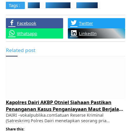
Tags :
Banjir
Hujan Deras
Tangerang
Facebook
Twitter
Whatsapp
LinkedIn
Related post
Kapolres Dairi AKBP Otniel Siahaan Pastikan
Penanganan Kasus Penganiayaan Maut Berjalan
Transparan dan Profesional
DAIRI –vokalpublika.comSatuan Reserse Kriminal
(Satreskrim) Polres Dairi menetapkan seorang pria
berinisial CT (51), pemilik sebuah kafe di Desa Kuta Buluh,
Share this: