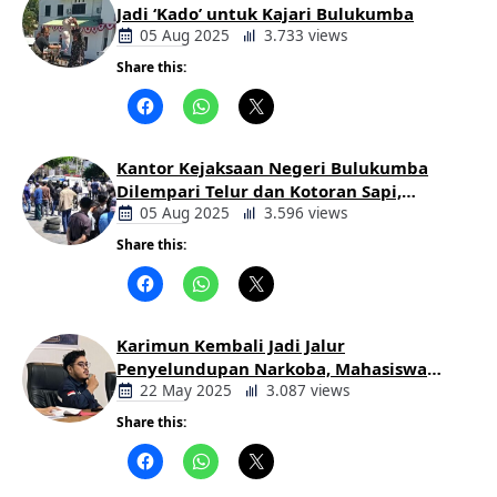
Jadi ‘Kado’ untuk Kajari Bulukumba
05 Aug 2025
3.733 views
Share this:
Berita
Daerah
Kantor Kejaksaan Negeri Bulukumba
Dilempari Telur dan Kotoran Sapi,
Keluarga Korban Lakalantas Tuntut
05 Aug 2025
3.596 views
Keadilan
Share this:
Berita
Daerah
Karimun Kembali Jadi Jalur
Penyelundupan Narkoba, Mahasiswa
Desak Pemkab dan Aparat Bertindak
22 May 2025
3.087 views
Tegas
Share this:
Berita
Daerah