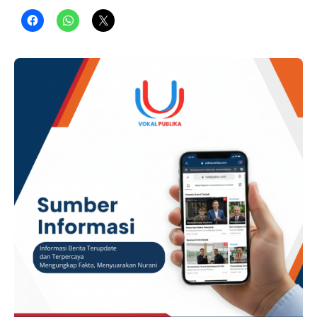
Kecamatan Tanah Pinem, sebagai tersangka dalam perkara
dugaan tindak pidana pembunuhan dan/atau
penganiayaan yang mengakibatkan meninggal dunia.
ADVERTISEMENT Penetapan tersangka tersebut dilakukan
berdasarkan hasil penyelidikan dan penyidikan Satreskrim
Polres Dairi atas laporan yang diterima pada …