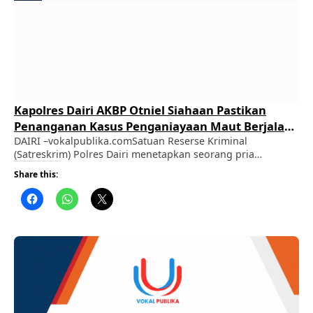
Kapolres Dairi AKBP Otniel Siahaan Pastikan
Penanganan Kasus Penganiayaan Maut Berjalan
Transparan dan Profesional
DAIRI –vokalpublika.comSatuan Reserse Kriminal
(Satreskrim) Polres Dairi menetapkan seorang pria
berinisial CT (51), pemilik sebuah kafe di Desa Kuta Buluh,
Share this:
Kecamatan Tanah Pinem, sebagai tersangka dalam perkara
dugaan tindak pidana pembunuhan dan/atau
penganiayaan yang mengakibatkan meninggal dunia.
ADVERTISEMENT Penetapan tersangka tersebut dilakukan
berdasarkan hasil penyelidikan dan penyidikan Satreskrim
Polres Dairi atas laporan yang diterima pada …