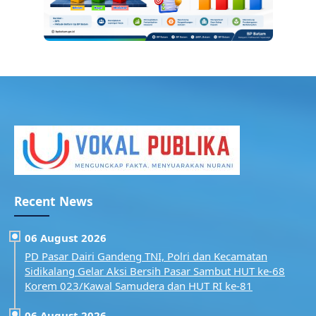
Recent News
06 August 2026
PD Pasar Dairi Gandeng TNI, Polri dan Kecamatan
Sidikalang Gelar Aksi Bersih Pasar Sambut HUT ke-68
Korem 023/Kawal Samudera dan HUT RI ke-81
06 August 2026