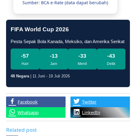
Sumber: BCA e-Rate (data dapat berubah)
FIFA World Cup 2026
Pesta Sepak Bola Kanada, Meksiko, dan Amerika Serikat
-57
-13
-33
-44
Hari
Jam
Menit
Detik
48 Negara
| 11 Juni - 19 Juli 2026
Facebook
Twitter
Whatsapp
LinkedIn
Related post