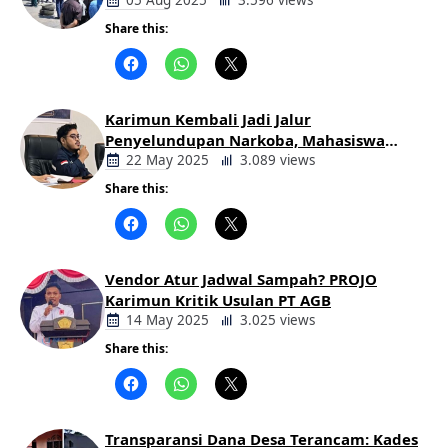
Keluarga Korban Lakalantas Tuntut
05 Aug 2025
3.596 views
Keadilan
Share this:
Berita
Daerah
Karimun Kembali Jadi Jalur
Penyelundupan Narkoba, Mahasiswa
Desak Pemkab dan Aparat Bertindak
22 May 2025
3.089 views
Tegas
Share this:
Berita
Daerah
Vendor Atur Jadwal Sampah? PROJO
Karimun Kritik Usulan PT AGB
14 May 2025
3.025 views
Share this:
Berita
Daerah
Transparansi Dana Desa Terancam: Kades