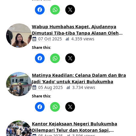
Berita
Daerah
Wabup Humbahas Kaget, Ajudannya
Dimutasi Tiba-tiba Tanpa Alasan Oleh
Bupati
07 Oct 2025
4.359 views
Share this:
Berita
Daerah
Matinya Keadilan: Celana Dalam dan Bra
Jadi ‘Kado’ untuk Kajari Bulukumba
05 Aug 2025
3.734 views
Share this:
Berita
Daerah
Kantor Kejaksaan Negeri Bulukumba
Dilempari Telur dan Kotoran Sapi,