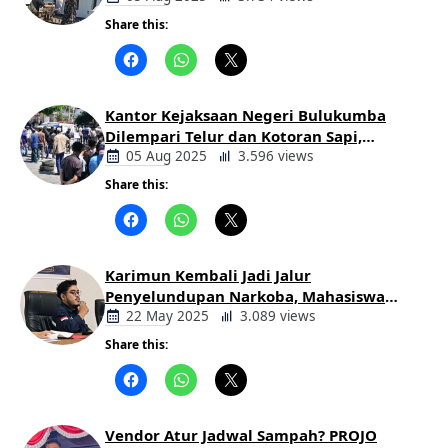
Share this:
Berita
Daerah
Kantor Kejaksaan Negeri Bulukumba
Dilempari Telur dan Kotoran Sapi,
Keluarga Korban Lakalantas Tuntut
05 Aug 2025
3.596 views
Keadilan
Share this:
Berita
Daerah
Karimun Kembali Jadi Jalur
Penyelundupan Narkoba, Mahasiswa
Desak Pemkab dan Aparat Bertindak
22 May 2025
3.089 views
Tegas
Share this:
Berita
Daerah
Vendor Atur Jadwal Sampah? PROJO