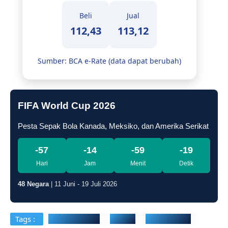
Beli
Jual
112,43
113,12
Sumber: BCA e-Rate (data dapat berubah)
FIFA World Cup 2026
Pesta Sepak Bola Kanada, Meksiko, dan Amerika Serikat
-57
-14
-59
-20
Hari
Jam
Menit
Detik
48 Negara
| 11 Juni - 19 Juli 2026
Tags :
Gubernur Riau
Literasi
VokalPublika