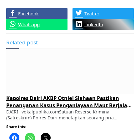
Facebook
Twitter
Whatsapp
LinkedIn
Related post
Kapolres Dairi AKBP Otniel Siahaan Pastikan
Penanganan Kasus Penganiayaan Maut Berjalan
Transparan dan Profesional
DAIRI –vokalpublika.comSatuan Reserse Kriminal
(Satreskrim) Polres Dairi menetapkan seorang pria
berinisial CT (51), pemilik sebuah kafe di Desa Kuta Buluh,
Share this:
Kecamatan Tanah Pinem, sebagai tersangka dalam perkara
dugaan tindak pidana pembunuhan dan/atau