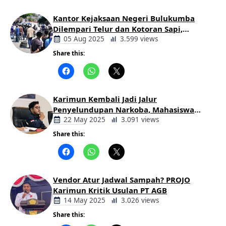
Kantor Kejaksaan Negeri Bulukumba
Dilempari Telur dan Kotoran Sapi,
Keluarga Korban Lakalantas Tuntut
05 Aug 2025
3.599 views
Keadilan
Share this:
Berita
Daerah
Karimun Kembali Jadi Jalur
Penyelundupan Narkoba, Mahasiswa
Desak Pemkab dan Aparat Bertindak
22 May 2025
3.091 views
Tegas
Share this:
Berita
Daerah
Vendor Atur Jadwal Sampah? PROJO
Karimun Kritik Usulan PT AGB
14 May 2025
3.026 views
Share this:
Berita