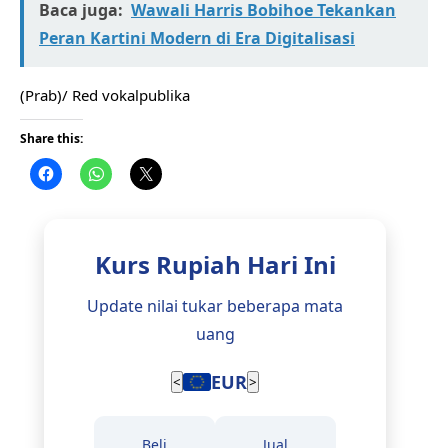
Baca juga:
Wawali Harris Bobihoe Tekankan
Peran Kartini Modern di Era Digitalisasi
(Prab)/ Red vokalpublika
Share this:
Kurs Rupiah Hari Ini
Update nilai tukar beberapa mata
uang
EUR
<
>
Beli
Jual