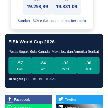
19.253,39
19.331,09
Sumber: BCA e-Rate (data dapat berubah)
FIFA World Cup 2026
Pesta Sepak Bola Kanada, Meksiko, dan Amerika Serikat
-57
-24
-32
-31
Hari
Jam
Menit
Detik
48 Negara
| 11 Juni - 19 Juli 2026
Facebook
Twitter
Whatsapp
LinkedIn