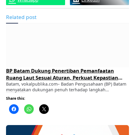
Related post
BP Batam Dukung Penertiban Pemanfaatan
Ruang Laut Sesuai Aturan, Perkuat Kepastian
Hukum dan Investasi
Batam, vokalpublika.com– Badan Pengusahaan (BP) Batam
menyatakan dukungan penuh terhadap langkah
Pemerintah Republik Indonesia melalui Menteri Agraria
Share this:
dan Tata Ruang/Kepala Badan Pertanahan Nasional
(ATR/BPN) dalam memperkuat penataan administrasi
pertanahan serta pemanfaatan ruang laut sesuai ketentuan
peraturan perundang-undangan. ADVERTISEMENT Kepala
BP Batam, Amsakar Achmad, menegaskan bahwa penataan
tersebut merupakan bagian dari komitmen bersama untuk