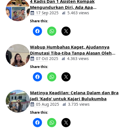
4 Kadis Dan 1 Asisten Kompak
Mengundurkan Diri, Ada Apa
Pemerintahan Oloan
17 Sep 2025
5.463 views
Share this:
Berita
Daerah
Wabup Humbahas Kaget, Ajudannya
Dimutasi Tiba-tiba Tanpa Alasan Oleh
Bupati
07 Oct 2025
4.363 views
Share this:
Berita
Daerah
Matinya Keadilan: Celana Dalam dan Bra
Jadi ‘Kado’ untuk Kajari Bulukumba
05 Aug 2025
3.735 views
Share this:
Berita
Daerah