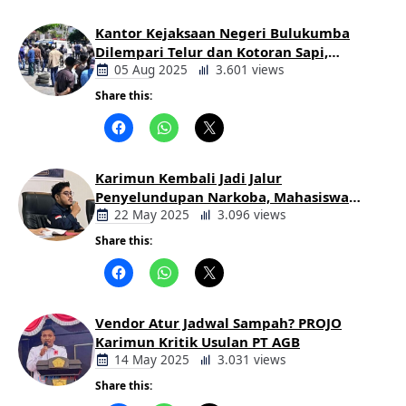
Kantor Kejaksaan Negeri Bulukumba
Dilempari Telur dan Kotoran Sapi,
Keluarga Korban Lakalantas Tuntut
05 Aug 2025
3.601 views
Keadilan
Share this:
Berita
Daerah
Karimun Kembali Jadi Jalur
Penyelundupan Narkoba, Mahasiswa
Desak Pemkab dan Aparat Bertindak
22 May 2025
3.096 views
Tegas
Share this:
Berita
Daerah
Vendor Atur Jadwal Sampah? PROJO
Karimun Kritik Usulan PT AGB
14 May 2025
3.031 views
Share this:
Berita