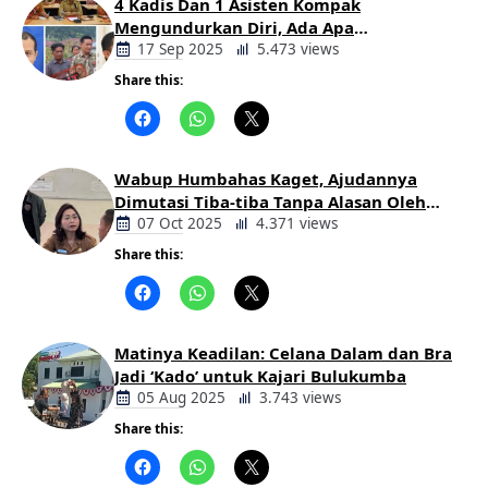
4 Kadis Dan 1 Asisten Kompak
Mengundurkan Diri, Ada Apa
Pemerintahan Oloan
17 Sep 2025
5.473 views
Share this:
Berita
Daerah
Wabup Humbahas Kaget, Ajudannya
Dimutasi Tiba-tiba Tanpa Alasan Oleh
Bupati
07 Oct 2025
4.371 views
Share this:
Berita
Daerah
Matinya Keadilan: Celana Dalam dan Bra
Jadi ‘Kado’ untuk Kajari Bulukumba
05 Aug 2025
3.743 views
Share this:
Berita
Daerah