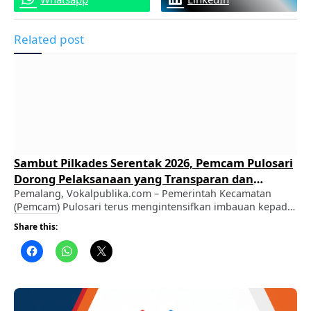
Related post
Sambut Pilkades Serentak 2026, Pemcam Pulosari
Dorong Pelaksanaan yang Transparan dan
Demokratis
Pemalang, Vokalpublika.com – Pemerintah Kecamatan
(Pemcam) Pulosari terus mengintensifkan imbauan kepada
masyarakat guna menyukseskan Pemilihan Kepala Desa
Share this:
(Pilkades) Serentak 2026. ADVERTISEMENT Melalui langkah
sosialisasi ini, Pemcam Pulosari menegaskan komitmennya
dalam mengawal jalannya pesta demokrasi di tingkat desa
agar berlangsung secara terbuka, tertib, dan kondusif. ​
Berdasarkan publikasi resmi yang disampaikan Pemcam
Pulosari, pihak kecamatan mengajak seluruh …