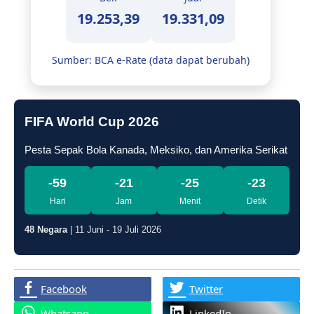
19.253,39
19.331,09
Sumber: BCA e-Rate (data dapat berubah)
FIFA World Cup 2026
Pesta Sepak Bola Kanada, Meksiko, dan Amerika Serikat
-59
-21
-25
-24
Hari
Jam
Menit
Detik
48 Negara
| 11 Juni - 19 Juli 2026
Facebook
Twitter
Whatsapp
LinkedIn