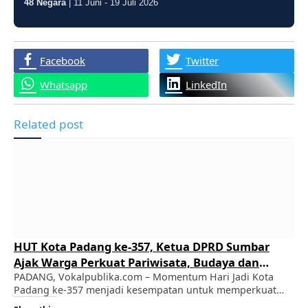
48 Negara
| 11 Juni - 19 Juli 2026
Facebook
Twitter
Whatsapp
LinkedIn
Related post
HUT Kota Padang ke-357, Ketua DPRD Sumbar
Ajak Warga Perkuat Pariwisata, Budaya dan
Kuliner
PADANG, Vokalpublika.com – Momentum Hari Jadi Kota
Padang ke-357 menjadi kesempatan untuk memperkuat
semangat bersama dalam mendorong kemajuan kota,