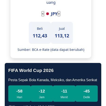
uang
JPY
<
>
Beli
Jual
112,43
113,12
Sumber: BCA e-Rate (data dapat berubah)
FIFA World Cup 2026
Pesta Sepak Bola Kanada, Meksiko, dan Amerika Serikat
-58
-12
-11
-46
Hari
Jam
Menit
Detik