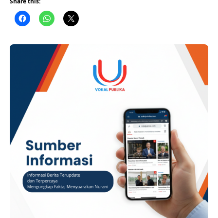
Share this:
khususnya di sektor pariwisata, budaya dan kuliner.
ADVERTISEMENT Ketua DPRD Provinsi Sumatera Barat, Drs.
Muhidi, M.M., menyampaikan ucapan selamat Hari Jadi
Kota Padang ke-357. Ia berharap bertambahnya usia Kota
Padang dapat menjadi momentum untuk menghadirkan
pembangunan …