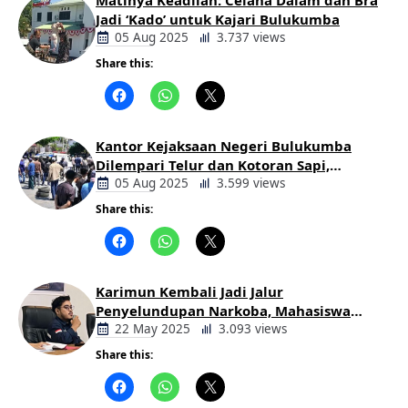
Matinya Keadilan: Celana Dalam dan Bra
Jadi ‘Kado’ untuk Kajari Bulukumba
05 Aug 2025
3.737 views
Share this:
Berita
Daerah
Kantor Kejaksaan Negeri Bulukumba
Dilempari Telur dan Kotoran Sapi,
Keluarga Korban Lakalantas Tuntut
05 Aug 2025
3.599 views
Keadilan
Share this:
Berita
Daerah
Karimun Kembali Jadi Jalur
Penyelundupan Narkoba, Mahasiswa
Desak Pemkab dan Aparat Bertindak
22 May 2025
3.093 views
Tegas
Share this:
Berita
Daerah