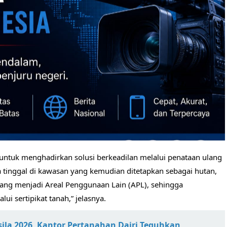
untuk menghadirkan solusi berkeadilan melalui penataan ulang
a tinggal di kawasan yang kemudian ditetapkan sebagai hutan,
ulang menjadi Areal Penggunaan Lain (APL), sehingga
 sertipikat tanah,” jelasnya.
asila 2026, Kantor Pertanahan Dairi Teguhkan