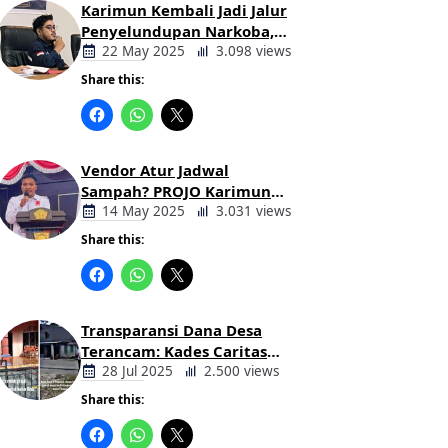
Karimun Kembali Jadi Jalur
Penyelundupan Narkoba,
Mahasiswa Desak Pemkab
22 May 2025
3.098 views
dan Aparat Bertindak Tegas
Share this:
Berita
Daerah
Vendor Atur Jadwal
Sampah? PROJO Karimun
Kritik Usulan PT AGB
14 May 2025
3.031 views
Share this:
Berita
Daerah
Transparansi Dana Desa
Terancam: Kades Caritas
Sogawunasi Diduga
28 Jul 2025
2.500 views
Gelapkan Bantuan untuk
Share this:
Warga
Berita
Daerah