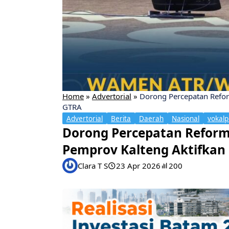
Home
»
Advertorial
»
Dorong Percepatan Refo
GTRA
Advertorial
Berita
Daerah
Nasional
vokalp
Dorong Percepatan Refor
Pemprov Kalteng Aktifkan
Clara T S
23 Apr 2026
200