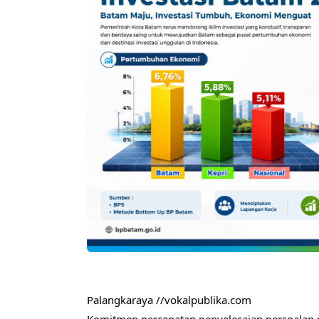
Palangkaraya //vokalpublika.com