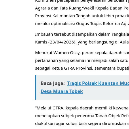
Komitmen percepatan penyelesaian persoalan p
Agraria dan Tata Ruang/Wakil Kepala Badan 
Provinsi Kalimantan Tengah untuk lebih proak
melalui optimalisasi Gugus Tugas Reforma Agra
Imbauan tersebut disampaikan dalam rangkaian
Kamis (23/04/2026), yang berlangsung di Aula
Menurut Wamen Ossy, peran kepala daerah san
pertanahan yang selama ini menjadi salah sa
sebagai Ketua GTRA Provinsi, sementara bupat
Baca juga:
Tragis Polsek Kuantan Mu
Desa Muara Tobek
“Melalui GTRA, kepala daerah memiliki kewena
menetapkan subjek penerima Tanah Objek Reform
diaktifkan agar solusi bisa segera dirumuskan 