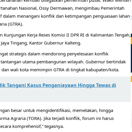
ertanahan kembali ditegaskan pemerintah pusat. Wakil Menteri
Pertanahan Nasional, Ossy Dermawan, mengimbau Pemerintah
tif dalam menangani konflik dan ketimpangan penguasaan lahan
ria (GTRA).
 Kunjungan Kerja Reses Komisi II DPR RI di Kalimantan Tengah,
 Jaya Tingang, Kantor Gubernur Kalteng.
gat strategis dalam mendorong penyelesaian konflik
tu tantangan utama pembangunan wilayah. Gubernur bertindak
i dan wali kota memimpin GTRA di tingkat kabupaten/kota.
dik Tangani Kasus Penganiayaan Hingga Tewas di
ngan besar untuk mengidentifikasi, memetakan, hingga
a Agraria (TORA). Jika terjadi konflik, forum ini harus
secara komprehensif,” tegasnya.