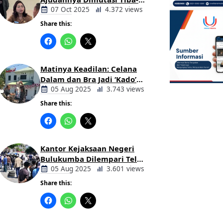
tiba Tanpa Alasan Oleh
07 Oct 2025
4.372 views
Bupati
Share this:
Berita
Daerah
Matinya Keadilan: Celana
Dalam dan Bra Jadi ‘Kado’
untuk Kajari Bulukumba
05 Aug 2025
3.743 views
Share this:
Berita
Daerah
Kantor Kejaksaan Negeri
Bulukumba Dilempari Telur
dan Kotoran Sapi, Keluarga
05 Aug 2025
3.601 views
Korban Lakalantas Tuntut
Share this:
Keadilan
Berita
Daerah