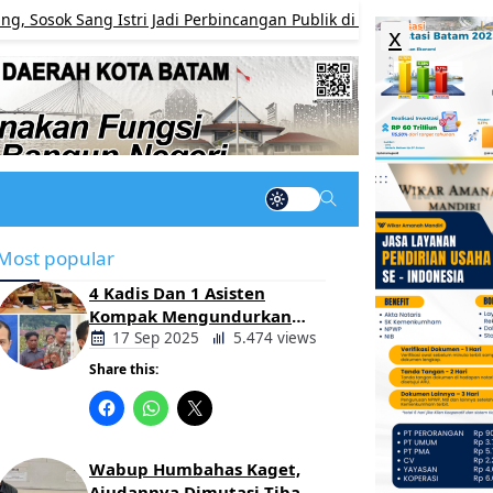
ang Istri Jadi Perbincangan Publik di Media Sosial
BERI
x
Most popular
4 Kadis Dan 1 Asisten
Kompak Mengundurkan
Diri, Ada Apa Pemerintahan
17 Sep 2025
5.474 views
Oloan
Share this:
Berita
Daerah
Wabup Humbahas Kaget,
Ajudannya Dimutasi Tiba-