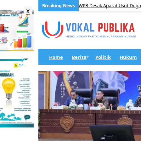
rajaya Pemalang Mencuat, AWPB Desak Aparat Usut Dugaan Oplos 
x
Home
Berita
Politik
Hukum