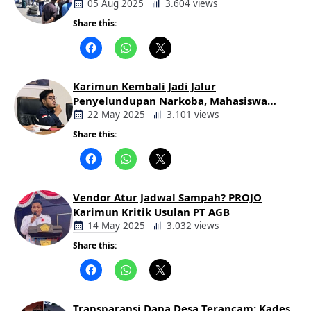
Keluarga Korban Lakalantas Tuntut
05 Aug 2025
3.604 views
Keadilan
Share this:
Berita
Daerah
Karimun Kembali Jadi Jalur
Penyelundupan Narkoba, Mahasiswa
Desak Pemkab dan Aparat Bertindak
22 May 2025
3.101 views
Tegas
Share this:
Berita
Daerah
Vendor Atur Jadwal Sampah? PROJO
Karimun Kritik Usulan PT AGB
14 May 2025
3.032 views
Share this:
Berita
Daerah
Transparansi Dana Desa Terancam: Kades