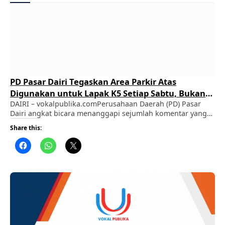
PD Pasar Dairi Tegaskan Area Parkir Atas
Digunakan untuk Lapak K5 Setiap Sabtu, Bukan
Sekadar Cari Pemasukan
DAIRI – vokalpublika.comPerusahaan Daerah (PD) Pasar
Dairi angkat bicara menanggapi sejumlah komentar yang
beredar di grup WhatsApp “Dairi Tangguh” terkait
Share this:
pemanfaatan area parkir atas Pasar Sidikalang yang setiap
hari Sabtu digunakan sebagai lokasi berjualan bagi
pedagang kaki lima (K5). ADVERTISEMENT Sebelumnya,
beredar komentar yang mempertanyakan kebijakan
tersebut. Salah satu akun WhatsApp menulis, “Agak lain
Pasar …