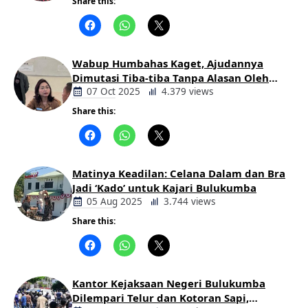
Share this:
Berita
Daerah
Wabup Humbahas Kaget, Ajudannya
Dimutasi Tiba-tiba Tanpa Alasan Oleh
Bupati
07 Oct 2025
4.379 views
Share this:
Berita
Daerah
Matinya Keadilan: Celana Dalam dan Bra
Jadi ‘Kado’ untuk Kajari Bulukumba
05 Aug 2025
3.744 views
Share this:
Berita
Daerah
Kantor Kejaksaan Negeri Bulukumba
Dilempari Telur dan Kotoran Sapi,