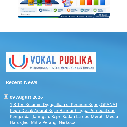
Recent News
09 August 2026
1,3 Ton Ketamin Digagalkan di Perairan Kepri, GRANAT
Kepri Desak Aparat Kejar Bandar hingga Pemodal dan
Pengendali Jaringan: Kepri Sudah Lampu Merah, Media
Harus Jadi Mitra Perangi Narkoba