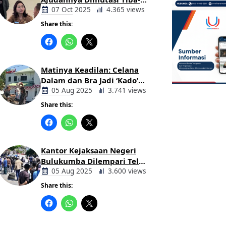
tiba Tanpa Alasan Oleh
07 Oct 2025
4.365 views
Bupati
Share this:
Berita
Daerah
Matinya Keadilan: Celana
Dalam dan Bra Jadi ‘Kado’
untuk Kajari Bulukumba
05 Aug 2025
3.741 views
Share this:
Berita
Daerah
Kantor Kejaksaan Negeri
Bulukumba Dilempari Telur
dan Kotoran Sapi, Keluarga
05 Aug 2025
3.600 views
Korban Lakalantas Tuntut
Share this:
Keadilan
Berita
Daerah