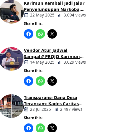
Karimun Kembali Jadi Jalur
Penyelundupan Narkoba,
Mahasiswa Desak Pemkab
22 May 2025
3.094 views
dan Aparat Bertindak Tegas
Share this:
Berita
Daerah
Vendor Atur Jadwal
Sampah? PROJO Karimun
Kritik Usulan PT AGB
14 May 2025
3.029 views
Share this:
Berita
Daerah
Transparansi Dana Desa
Terancam: Kades Caritas
Sogawunasi Diduga
28 Jul 2025
2.497 views
Gelapkan Bantuan untuk
Share this:
Warga
Berita
Daerah