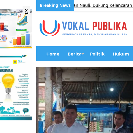
s. Tanjung Beringin I–Barisan Nauli, Dukung Kelancaran Akses Mas
x
Home
Berita
Politik
Hukum