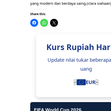
yang modern dan berdaya saing.(clara siahaan
Share this:
Kurs Rupiah Hari
Update nilai tukar beberap
uang
EUR
<
>
FIFA World Cup 2026