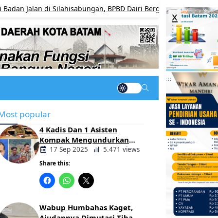
n di Silahisabungan, BPBD Dairi Bergerak Cepat Pulihkan Akses
x
Most popular
4 Kadis Dan 1 Asisten
Kompak Mengundurkan
Diri, Ada Apa Pemerintahan
17 Sep 2025
5.471 views
Oloan
Share this:
Berita
Daerah
Wabup Humbahas Kaget,
Ajudannya Dimutasi Tiba-