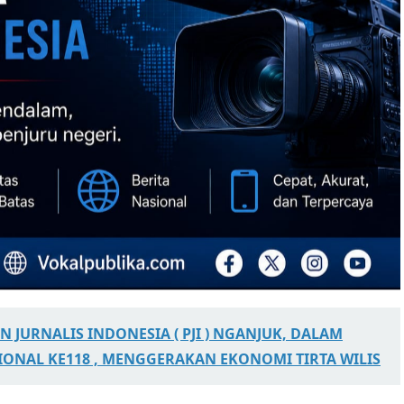
 JURNALIS INDONESIA ( PJI ) NGANJUK, DALAM
ONAL KE118 , MENGGERAKAN EKONOMI TIRTA WILIS