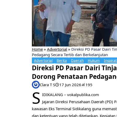
Home
»
Advertorial
»
Direksi PD Pasar Dairi T
Pedagang Secara Tertib dan Berkelanjutan
Advertorial
Berita
Daerah
Hukum
Inspirat
Direksi PD Pasar Dairi Tin
Dorong Penataan Pedagang
Clara T S
17 Jun 2026
195
S
IDIKALANG – vokalpublika.com
Jajaran Direksi Perusahaan Daerah (PD) 
kawasan Eks Terminal Sidikalang guna memast
dan ketentuan yang telah ditetapkan. Kegiatan