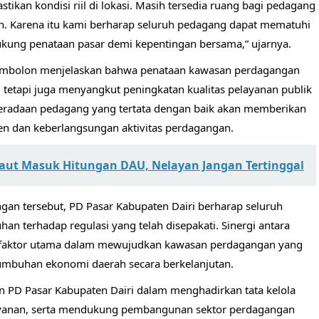
ikan kondisi riil di lokasi. Masih tersedia ruang bagi pedagang
n. Karena itu kami berharap seluruh pedagang dapat mematuhi
ung penataan pasar demi kepentingan bersama,” ujarnya.
 Simbolon menjelaskan bahwa penataan kawasan perdagangan
, tetapi juga menyangkut peningkatan kualitas pelayanan publik
beradaan pedagang yang tertata dengan baik akan memberikan
n dan keberlangsungan aktivitas perdagangan.
aut Masuk Hitungan DAU, Nelayan Jangan Tertinggal
ngan tersebut, PD Pasar Kabupaten Dairi berharap seluruh
 terhadap regulasi yang telah disepakati. Sinergi antara
di faktor utama dalam mewujudkan kawasan perdagangan yang
umbuhan ekonomi daerah secara berkelanjutan.
n PD Pasar Kabupaten Dairi dalam menghadirkan tata kelola
elayanan, serta mendukung pembangunan sektor perdagangan