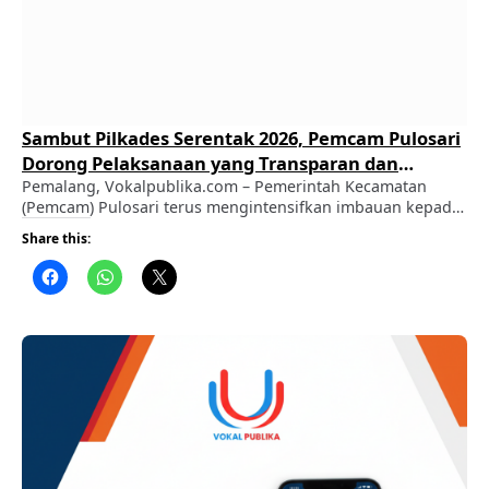
Sambut Pilkades Serentak 2026, Pemcam Pulosari
Dorong Pelaksanaan yang Transparan dan
Demokratis
Pemalang, Vokalpublika.com – Pemerintah Kecamatan
(Pemcam) Pulosari terus mengintensifkan imbauan kepada
masyarakat guna menyukseskan Pemilihan Kepala Desa
Share this:
(Pilkades) Serentak 2026. ADVERTISEMENT Melalui langkah
sosialisasi ini, Pemcam Pulosari menegaskan komitmennya
dalam mengawal jalannya pesta demokrasi di tingkat desa
agar berlangsung secara terbuka, tertib, dan kondusif. ​
Berdasarkan publikasi resmi yang disampaikan Pemcam
Pulosari, pihak kecamatan mengajak seluruh …