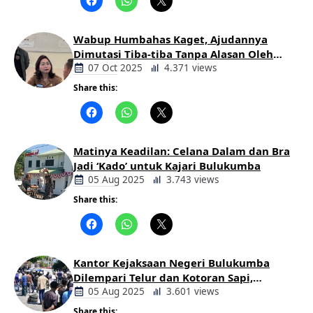
Daerah
Wabup Humbahas Kaget, Ajudannya
Dimutasi Tiba-tiba Tanpa Alasan Oleh
Bupati
07 Oct 2025
4.371 views
Share this:
Berita
Daerah
Matinya Keadilan: Celana Dalam dan Bra
Jadi ‘Kado’ untuk Kajari Bulukumba
05 Aug 2025
3.743 views
Share this:
Berita
Daerah
Kantor Kejaksaan Negeri Bulukumba
Dilempari Telur dan Kotoran Sapi,
Keluarga Korban Lakalantas Tuntut
05 Aug 2025
3.601 views
Keadilan
Share this: