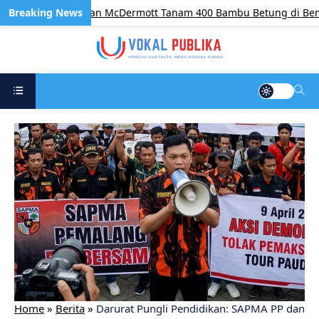
am, BP Batam dan McDermott Tanam 400 Bambu Betung di Bendun
Home
»
Berita
»
​Darurat Pungli Pendidikan: SAPMA PP dan