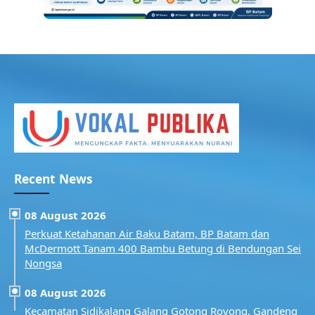
Recent News
08 August 2026
Perkuat Ketahanan Air Baku Batam, BP Batam dan
McDermott Tanam 400 Bambu Betung di Bendungan Sei
Nongsa
08 August 2026
Kecamatan Sidikalang Galang Gotong Royong, Gandeng