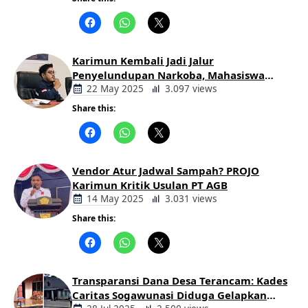
Berita
Daerah
Karimun Kembali Jadi Jalur
Penyelundupan Narkoba, Mahasiswa
Desak Pemkab dan Aparat Bertindak
22 May 2025
3.097 views
Tegas
Share this:
Berita
Daerah
Vendor Atur Jadwal Sampah? PROJO
Karimun Kritik Usulan PT AGB
14 May 2025
3.031 views
Share this:
Berita
Daerah
Transparansi Dana Desa Terancam: Kades
Caritas Sogawunasi Diduga Gelapkan