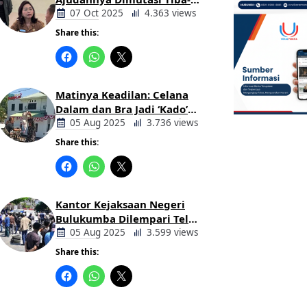
tiba Tanpa Alasan Oleh
07 Oct 2025
4.363 views
Bupati
Share this:
Berita
Daerah
Matinya Keadilan: Celana
Dalam dan Bra Jadi ‘Kado’
untuk Kajari Bulukumba
05 Aug 2025
3.736 views
Share this:
Berita
Daerah
Kantor Kejaksaan Negeri
Bulukumba Dilempari Telur
dan Kotoran Sapi, Keluarga
05 Aug 2025
3.599 views
Korban Lakalantas Tuntut
Share this:
Keadilan
Berita
Daerah