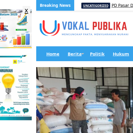
embali Kepala Desa
PD Pasar Dairi Gande
UNCATEGORIZED
x
Home
Berita
Politik
Hukum