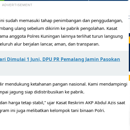
ADVERTISEMENT
a kini sudah memasuki tahap penimbangan dan penggudangan,
timbang ulang sebelum dikirim ke pabrik pengolahan. Kasat
ama anggota Polres Kuningan lainnya terlihat turun langsung
uruh alur berjalan lancar, aman, dan transparan.
lsari Dimulai 1 Juni, DPU PR Pemalang Jamin Pasokan
hadir mendukung ketahanan pangan nasional. Kami mendampingi
pai jagung siap didistribusikan ke pabrik.
dan harga tetap stabil,” ujar Kasat Reskrim AKP Abdul Azis saat
m ini juga melibatkan kelompok tani binaan Polri.