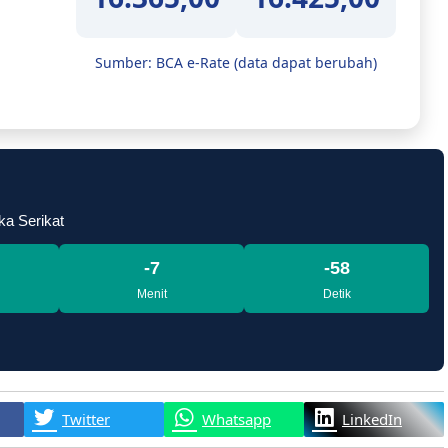
Sumber: BCA e-Rate (data dapat berubah)
ka Serikat
-7
-59
Menit
Detik
Twitter
Whatsapp
LinkedIn