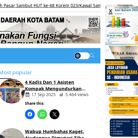
Sambut HUT ke-68 Korem 023/Kawal Samudera dan HUT RI ke-81
x
Most popular
4 Kadis Dan 1 Asisten
Kompak Mengundurkan
Diri, Ada Apa Pemerintahan
17 Sep 2025
5.464 views
Oloan
Share this:
Berita
Daerah
Wabup Humbahas Kaget,
Ajudannya Dimutasi Tiba-