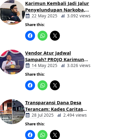
Karimun Kembali Jadi Jalur
Penyelundupan Narkoba,
Mahasiswa Desak Pemkab
22 May 2025
3.092 views
dan Aparat Bertindak Tegas
Share this:
Berita
Daerah
Vendor Atur Jadwal
Sampah? PROJO Karimun
Kritik Usulan PT AGB
14 May 2025
3.026 views
Share this:
Berita
Daerah
Transparansi Dana Desa
Terancam: Kades Caritas
Sogawunasi Diduga
28 Jul 2025
2.494 views
Gelapkan Bantuan untuk
Share this:
Warga
Berita
Daerah