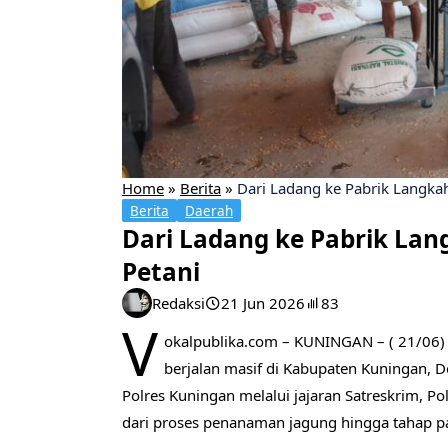
Home
»
Berita
»
Dari Ladang ke Pabrik Langkah
Berita
Daerah
Dari Ladang ke Pabrik Lan
Petani
Redaksi
21 Jun 2026
83
V
okalpublika.com – KUNINGAN – ( 21/06)
berjalan masif di Kabupaten Kuningan, 
Polres Kuningan melalui jajaran Satreskrim, P
dari proses penanaman jagung hingga tahap pa