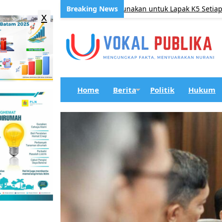
askan Area Parkir Atas Digunakan untuk Lapak K5 Setiap Sabtu, B
x
Home
Berita
Politik
Hukum