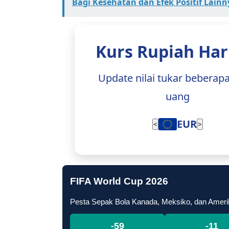
Bagi Kesehatan dan Efek Positif Lainn
Kurs Rupiah Hari
Update nilai tukar beberapa 
JPY
<
>
FIFA World Cup 2026
Pesta Sepak Bola Kanada, Meksiko, dan Ameri
-59
-11
Hari
Jam