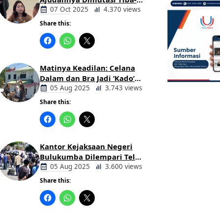
tiba Tanpa Alasan Oleh
07 Oct 2025
4.370 views
Bupati
Share this:
Berita
Daerah
Matinya Keadilan: Celana
Dalam dan Bra Jadi ‘Kado’
untuk Kajari Bulukumba
05 Aug 2025
3.743 views
Share this:
Berita
Daerah
Kantor Kejaksaan Negeri
Bulukumba Dilempari Telur
dan Kotoran Sapi, Keluarga
05 Aug 2025
3.600 views
Korban Lakalantas Tuntut
Share this:
Keadilan
Berita
Daerah