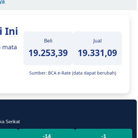
ya
 Ini
Beli
Jual
112,43
113,12
mata uang
Sumber: BCA e-Rate (data dapat berubah)
ka Serikat
-14
-3
Menit
Detik