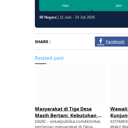
48 Negara
| 11 Juni - 19 Juli 2026
SHARE :
Facebook
Related post
bihoe :
Masyarakat di Tiga Desa
Wawali 
a Sampah
Masih Bertani, Kebutuhan Air
Kunjun
Terbarukan
ka.com- Wakil
Bersih Tetap Terpenuhi
DAIRI – vokalpublika.comAktivitas
Naskah
KOTABEKA
ul Harris
pertanian masyarakat di Desa
Wakil Wa
Sampai
andatanganan
Pandiangan, Kecamatan Lae Parira,
Bobihoe 
Dari Pr
Share this:
Share this
ma Pengelolaan
serta Desa Bongkaras dan Desa
dan angg