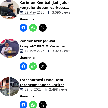
Karimun Kembali Jadi Jalur
Penyelundupan Narkoba,
Mahasiswa Desak Pemkab
22 May 2025
3.096 views
dan Aparat Bertindak Tegas
Share this:
Berita
Daerah
Vendor Atur Jadwal
Sampah? PROJO Karimun
Kritik Usulan PT AGB
14 May 2025
3.029 views
Share this:
Berita
Daerah
Transparansi Dana Desa
Terancam: Kades Caritas
Sogawunasi Diduga
28 Jul 2025
2.498 views
Gelapkan Bantuan untuk
Share this:
Warga
Berita
Daerah