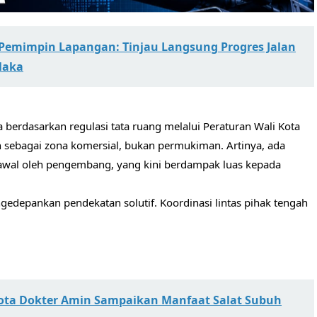
emimpin Lapangan: Tinjau Langsung Progres Jalan
laka
a berdasarkan regulasi tata ruang melalui Peraturan Wali Kota
 sebagai zona komersial, bukan permukiman. Artinya, ada
 awal oleh pengembang, yang kini berdampak luas kepada
depankan pendekatan solutif. Koordinasi lintas pihak tengah
Kota Dokter Amin Sampaikan Manfaat Salat Subuh