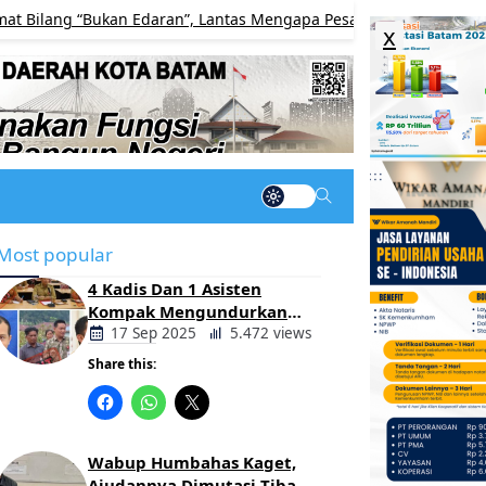
g “Bukan Edaran”, Lantas Mengapa Pesan Donasi Mencantumkan “H
x
Most popular
4 Kadis Dan 1 Asisten
Kompak Mengundurkan
Diri, Ada Apa Pemerintahan
17 Sep 2025
5.472 views
Oloan
Share this:
Berita
Daerah
Wabup Humbahas Kaget,
Ajudannya Dimutasi Tiba-