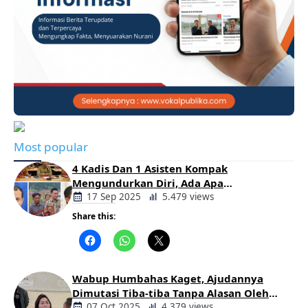
Most popular
4 Kadis Dan 1 Asisten Kompak
Mengundurkan Diri, Ada Apa
Pemerintahan Oloan
17 Sep 2025
5.479 views
Share this:
Berita
Daerah
Wabup Humbahas Kaget, Ajudannya
Dimutasi Tiba-tiba Tanpa Alasan Oleh
Bupati
07 Oct 2025
4.379 views