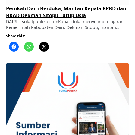
Pemkab Dairi Berduka, Mantan Kepala BPBD dan
BKAD Dekman Sitopu Tutup Usia
DAIRI – vokalpunlika.comKabar duka menyelimuti jajaran
Pemerintah Kabupaten Dairi. Dekman Sitopu, mantan
Kepala Pelaksana Badan Penanggulangan Bencana Daerah
Share this:
(BPBD) sekaligus mantan Kepala Badan Keuangan dan Aset
Daerah (BKAD) Kabupaten Dairi, meninggal dunia di RSUD
Sidikalang, Minggu (9/8/2026) sekitar pukul 17.00 WIB.
ADVERTISEMENT Kepergian almarhum meninggalkan duka
mendalam bagi keluarga, kerabat, serta jajaran Pemerintah
Kabupaten Dairi …