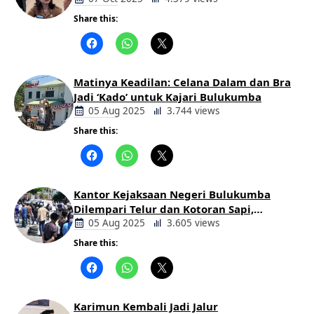
Share this:
Berita
Daerah
Matinya Keadilan: Celana Dalam dan Bra
Jadi ‘Kado’ untuk Kajari Bulukumba
05 Aug 2025
3.744 views
Share this:
Berita
Daerah
Kantor Kejaksaan Negeri Bulukumba
Dilempari Telur dan Kotoran Sapi,
Keluarga Korban Lakalantas Tuntut
05 Aug 2025
3.605 views
Keadilan
Share this:
Berita
Daerah
Karimun Kembali Jadi Jalur