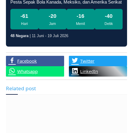
Pesta Sepak Bola Kanada, Meksiko, dan Amerika Serikat
-61
-20
-16
-41
Hari
Jam
Menit
Detik
48 Negara
| 11 Juni - 19 Juli 2026
Facebook
Twitter
Whatsapp
LinkedIn
Related post