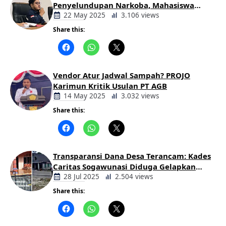
Penyelundupan Narkoba, Mahasiswa
Desak Pemkab dan Aparat Bertindak
22 May 2025
3.106 views
Tegas
Share this:
Berita
Daerah
Vendor Atur Jadwal Sampah? PROJO
Karimun Kritik Usulan PT AGB
14 May 2025
3.032 views
Share this:
Berita
Daerah
Transparansi Dana Desa Terancam: Kades
Caritas Sogawunasi Diduga Gelapkan
Bantuan untuk Warga
28 Jul 2025
2.504 views
Share this:
Berita
Daerah