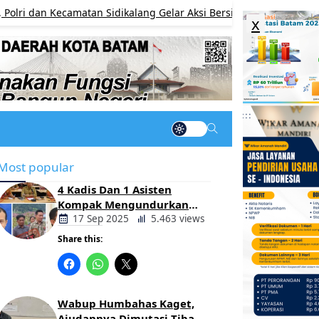
n Kecamatan Sidikalang Gelar Aksi Bersih Pasar Sambut HUT ke-6
x
Most popular
4 Kadis Dan 1 Asisten
Kompak Mengundurkan
Diri, Ada Apa Pemerintahan
17 Sep 2025
5.463 views
Oloan
Share this:
Berita
Daerah
Wabup Humbahas Kaget,
Ajudannya Dimutasi Tiba-