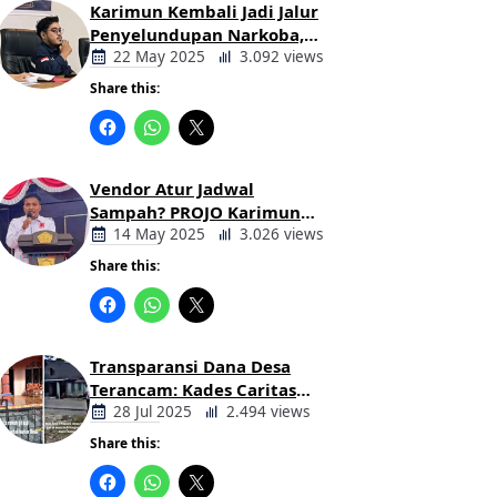
Karimun Kembali Jadi Jalur
Penyelundupan Narkoba,
Mahasiswa Desak Pemkab
22 May 2025
3.092 views
dan Aparat Bertindak Tegas
Share this:
Berita
Daerah
Vendor Atur Jadwal
Sampah? PROJO Karimun
Kritik Usulan PT AGB
14 May 2025
3.026 views
Share this:
Berita
Daerah
Transparansi Dana Desa
Terancam: Kades Caritas
Sogawunasi Diduga
28 Jul 2025
2.494 views
Gelapkan Bantuan untuk
Share this:
Warga
Berita
Daerah