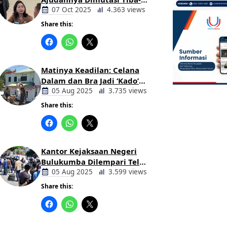
tiba Tanpa Alasan Oleh
07 Oct 2025
4.363 views
Bupati
Share this:
Berita
Daerah
Matinya Keadilan: Celana
Dalam dan Bra Jadi ‘Kado’
untuk Kajari Bulukumba
05 Aug 2025
3.735 views
Share this:
Berita
Daerah
Kantor Kejaksaan Negeri
Bulukumba Dilempari Telur
dan Kotoran Sapi, Keluarga
05 Aug 2025
3.599 views
Korban Lakalantas Tuntut
Share this:
Keadilan
Berita
Daerah