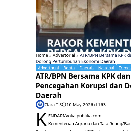
Home
»
Advertorial
»
ATR/BPN Bersama KPK da
Dorong Pertumbuhan Ekonomi Daerah
Advertorial
Berita
Daerah
Nasional
Trend
ATR/BPN Bersama KPK dan
Pencegahan Korupsi dan 
Daerah
Clara T S
10 May 2026
163
K
ENDARI/vokalpublika.com
Kementerian Agraria dan Tata Ruang/Ba