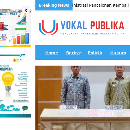
 Kawal Akuntabilitas Administrasi Pencalonan Kembali Kepala D
x
Home
Berita
Politik
Hukum