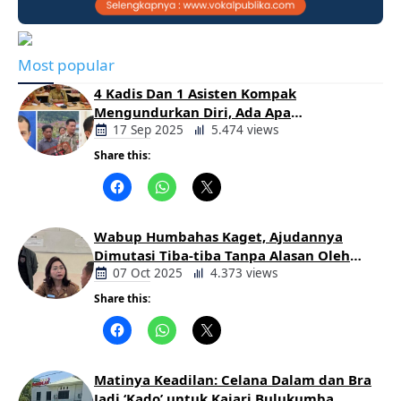
Most popular
4 Kadis Dan 1 Asisten Kompak
Mengundurkan Diri, Ada Apa
Pemerintahan Oloan
17 Sep 2025
5.474 views
Share this:
Berita
Daerah
Wabup Humbahas Kaget, Ajudannya
Dimutasi Tiba-tiba Tanpa Alasan Oleh
Bupati
07 Oct 2025
4.373 views
Share this:
Berita
Daerah
Matinya Keadilan: Celana Dalam dan Bra
Jadi ‘Kado’ untuk Kajari Bulukumba