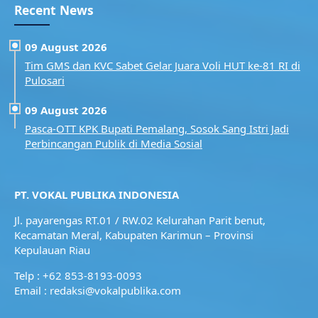
Recent News
09 August 2026
Tim GMS dan KVC Sabet Gelar Juara Voli HUT ke-81 RI di
Pulosari
09 August 2026
Pasca-OTT KPK Bupati Pemalang, Sosok Sang Istri Jadi
Perbincangan Publik di Media Sosial
PT. VOKAL PUBLIKA INDONESIA
Jl. payarengas RT.01 / RW.02
Kelurahan Parit benut,
Kecamatan Meral,
Kabupaten Karimun – Provinsi
Kepulauan Riau
Telp : +62 853-8193-0093
Email : redaksi@vokalpublika.com