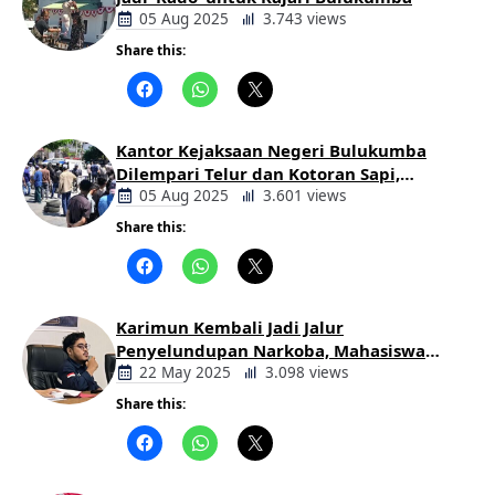
05 Aug 2025
3.743 views
Share this:
Berita
Daerah
Kantor Kejaksaan Negeri Bulukumba
Dilempari Telur dan Kotoran Sapi,
Keluarga Korban Lakalantas Tuntut
05 Aug 2025
3.601 views
Keadilan
Share this:
Berita
Daerah
Karimun Kembali Jadi Jalur
Penyelundupan Narkoba, Mahasiswa
Desak Pemkab dan Aparat Bertindak
22 May 2025
3.098 views
Tegas
Share this:
Berita
Daerah