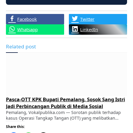
Facebook
Twitter
Whatsapp
LinkedIn
Related post
Pasca-OTT KPK Bupati Pemalang, Sosok Sang Istri
Jadi Perbincangan Publik di Media Sosial
Pemalang, Vokalpublika.com — Sorotan publik terhadap
kasus Operasi Tangkap Tangan (OTT) yang melibatkan
Bupati Pemalang, Anom Widiyantoro, kini merembet pada
Share this:
sosok sang istri, dr. Noor Faizah Maenofie (NFM).