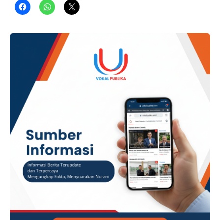
Keberadaan dan rekam jejak NFM kembali ramai dibahas
netizen di media sosial usai dirinya turut diamankan
penyidik Komisi Pemberantas Korupsi (KPK).
ADVERTISEMENT ​Berdasarkan unggahan salah satu akun …