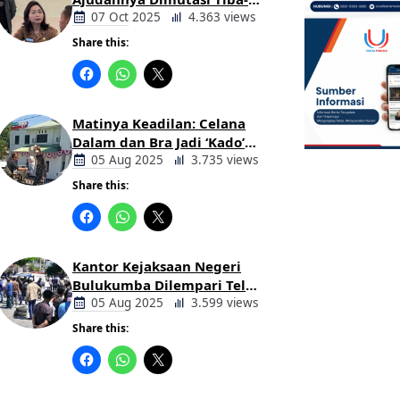
tiba Tanpa Alasan Oleh
07 Oct 2025
4.363 views
Bupati
Share this:
Berita
Daerah
Matinya Keadilan: Celana
Dalam dan Bra Jadi ‘Kado’
untuk Kajari Bulukumba
05 Aug 2025
3.735 views
Share this:
Berita
Daerah
Kantor Kejaksaan Negeri
Bulukumba Dilempari Telur
dan Kotoran Sapi, Keluarga
05 Aug 2025
3.599 views
Korban Lakalantas Tuntut
Share this:
Keadilan
Berita
Daerah