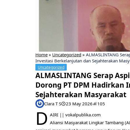
Home
»
Uncategorized
»
ALMASLINTANG Serap 
Investasi Berkelanjutan dan Sejahterakan Masy
Uncategorized
ALMASLINTANG Serap Aspir
Dorong PT DPM Hadirkan I
Sejahterakan Masyarakat
Clara T S
23 May 2026
105
D
AIRI || vokalpublika.com
Aliansi Masyarakat Lingkar Tambang (