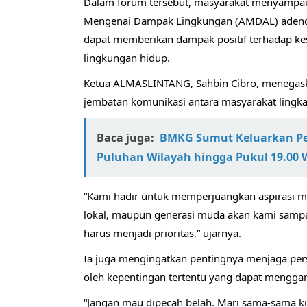
Dalam forum tersebut, masyarakat menyampaika
Mengenai Dampak Lingkungan (AMDAL) adend
dapat memberikan dampak positif terhadap ke
lingkungan hidup.
Ketua ALMASLINTANG, Sahbin Cibro, menegask
jembatan komunikasi antara masyarakat ling
Baca juga:
BMKG Sumut Keluarkan Per
Puluhan Wilayah hingga Pukul 19.00 
“Kami hadir untuk memperjuangkan aspirasi m
lokal, maupun generasi muda akan kami sampa
harus menjadi prioritas,” ujarnya.
Ia juga mengingatkan pentingnya menjaga pers
oleh kepentingan tertentu yang dapat menggang
“Jangan mau dipecah belah. Mari sama-sama k