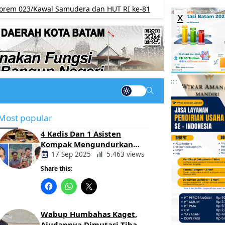
3/Kawal Samudera dan HUT RI ke-81
Semarakkan H
BERITA
x
Most popular
4 Kadis Dan 1 Asisten
Kompak Mengundurkan
Diri, Ada Apa Pemerintahan
17 Sep 2025
5.463 views
Oloan
Share this:
Berita
Daerah
Wabup Humbahas Kaget,
Ajudannya Dimutasi Tiba-