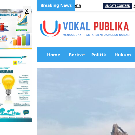
ktor Perkuat Program Jatagena
PD Pasar 
UNCATEGORIZED
x
Home
Berita
Politik
Hukum