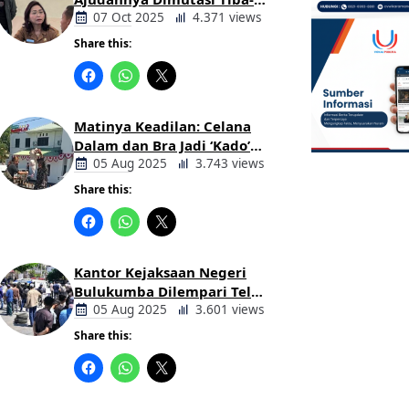
tiba Tanpa Alasan Oleh
07 Oct 2025
4.371 views
Bupati
Share this:
Berita
Daerah
Matinya Keadilan: Celana
Dalam dan Bra Jadi ‘Kado’
untuk Kajari Bulukumba
05 Aug 2025
3.743 views
Share this:
Berita
Daerah
Kantor Kejaksaan Negeri
Bulukumba Dilempari Telur
dan Kotoran Sapi, Keluarga
05 Aug 2025
3.601 views
Korban Lakalantas Tuntut
Share this:
Keadilan
Berita
Daerah