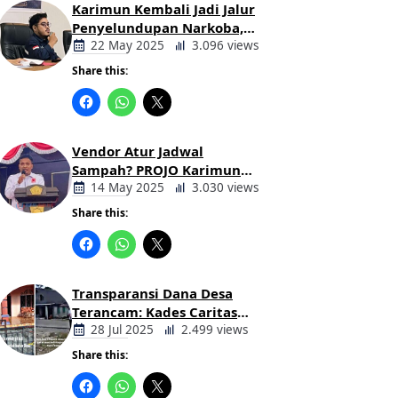
Karimun Kembali Jadi Jalur
Penyelundupan Narkoba,
Mahasiswa Desak Pemkab
22 May 2025
3.096 views
dan Aparat Bertindak Tegas
Share this:
Berita
Daerah
Vendor Atur Jadwal
Sampah? PROJO Karimun
Kritik Usulan PT AGB
14 May 2025
3.030 views
Share this:
Berita
Daerah
Transparansi Dana Desa
Terancam: Kades Caritas
Sogawunasi Diduga
28 Jul 2025
2.499 views
Gelapkan Bantuan untuk
Share this:
Warga
Berita
Daerah