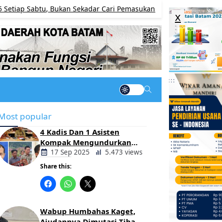
 Sabtu, Bukan Sekadar Cari Pemasukan
Fric : Ca
BERITA
x
Most popular
4 Kadis Dan 1 Asisten
Kompak Mengundurkan
Diri, Ada Apa Pemerintahan
17 Sep 2025
5.473 views
Oloan
Share this:
Berita
Daerah
Wabup Humbahas Kaget,
Ajudannya Dimutasi Tiba-