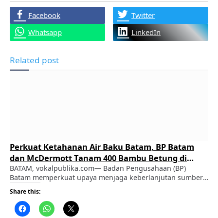
Facebook
Twitter
Whatsapp
LinkedIn
Related post
Perkuat Ketahanan Air Baku Batam, BP Batam
dan McDermott Tanam 400 Bambu Betung di
Bendungan Sei Nongsa
BATAM, vokalpublika.com— Badan Pengusahaan (BP)
Batam memperkuat upaya menjaga keberlanjutan sumber
air baku melalui penghijauan di kawasan Daerah
Share this:
Tangkapan Air (DTA) Bendungan Sei Nongsa. Bersama PT
McDermott Indonesia dan sejumlah pihak, BP Batam
menanam 400 bibit Bambu Betung dalam program