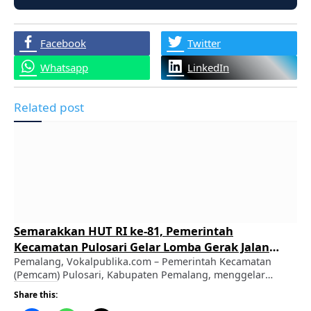
Facebook
Twitter
Whatsapp
LinkedIn
Related post
Semarakkan HUT RI ke-81, Pemerintah
Kecamatan Pulosari Gelar Lomba Gerak Jalan
Berhadiah Jutaan Rupiah
Pemalang, Vokalpublika.com – Pemerintah Kecamatan
(Pemcam) Pulosari, Kabupaten Pemalang, menggelar
Lomba Gerak Jalan dalam rangka menyemarakkan
Share this:
Peringatan Hari Ulang Tahun (HUT) ke-81 Kemerdekaan