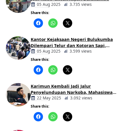
05 Aug 2025
3.735 views
Share this:
Berita
Daerah
Kantor Kejaksaan Negeri Bulukumba
Dilempari Telur dan Kotoran Sapi,
Keluarga Korban Lakalantas Tuntut
05 Aug 2025
3.599 views
Keadilan
Share this:
Berita
Daerah
Karimun Kembali Jadi Jalur
Penyelundupan Narkoba, Mahasiswa
Desak Pemkab dan Aparat Bertindak
22 May 2025
3.092 views
Tegas
Share this:
Berita
Daerah