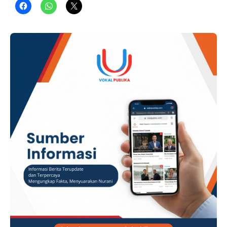
Republik Indonesia. Langkah ini menjadi wujud komitmen
Pemcam Pulosari dalam mempererat tali silaturahmi
sekaligus memfasilitasi ruang kebersamaan bagi seluruh
elemen masyarakat. ADVERTISEMENT ​Camat Pulosari
menegaskan bahwa inisiasi kegiatan ini bertujuan untuk
membangkitkan …