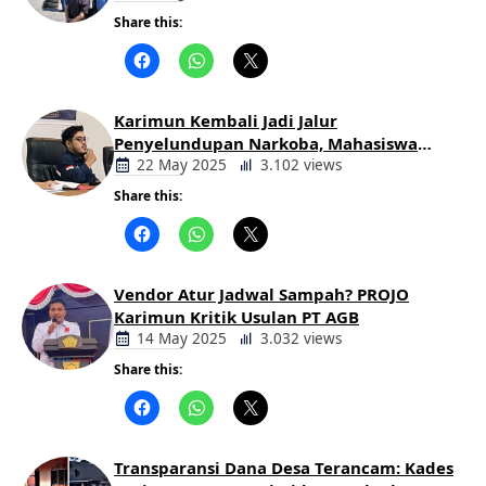
Keadilan
Share this:
Berita
Daerah
Karimun Kembali Jadi Jalur
Penyelundupan Narkoba, Mahasiswa
Desak Pemkab dan Aparat Bertindak
22 May 2025
3.102 views
Tegas
Share this:
Berita
Daerah
Vendor Atur Jadwal Sampah? PROJO
Karimun Kritik Usulan PT AGB
14 May 2025
3.032 views
Share this:
Berita
Daerah
Transparansi Dana Desa Terancam: Kades