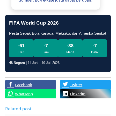
Sumber: BCA e-Rate (data dapat berubah)
FIFA World Cup 2026
Pesta Sepak Bola Kanada, Meksiko, dan Amerika Serikat
-61
-7
-38
-8
Hari
Jam
Menit
Detik
48 Negara
| 11 Juni - 19 Juli 2026
Facebook
Twitter
Whatsapp
LinkedIn
Related post