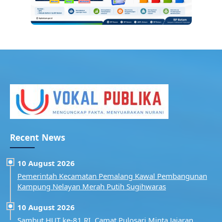
Recent News
10 August 2026
Pemerintah Kecamatan Pemalang Kawal Pembangunan
Kampung Nelayan Merah Putih Sugihwaras
10 August 2026
Sambut HUT ke-81 RI, Camat Pulosari Minta Jajaran